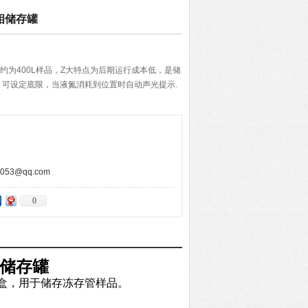
气相储存罐
存罐约为400L样品，Z大特点为后期运行成本低，是储
可设定底限，当液氮消耗到位置时自动声光提示.
53@qq.com
0
相储存罐
量冻村盒，用于储存冻存管样品。