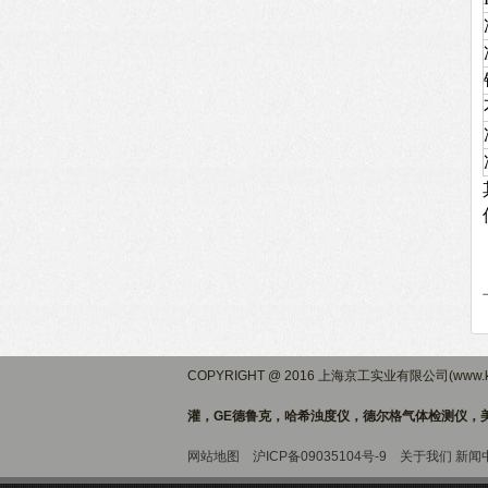
COPYRIGHT @ 2016 上海京工实业有限公司(www.ki
灌，GE德鲁克，哈希浊度仪，德尔格气体检测仪，美
网站地图
沪ICP备09035104号-9
关于我们
新闻