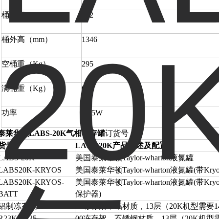
桶内深（mm）
762
桶外高（mm）
1346
空桶重（Kg）
295
满桶重（Kg）
624
功率
16.5W
泰莱华顿LABS-20K气相储存罐
订货号
货号
LABS-20K产品描述及配置
LABS-20K
美国泰莱华顿Taylor-wharton液氮罐
LABS20K-KRYOS
美国泰莱华顿Taylor-wharton液氮罐(带Kry
LABS20K-KRYOS-
美国泰莱华顿Taylor-wharton液氮罐(带
BATT
保护器)
铝制冻存架
00冻存架，铝材质，13层（20K机型需要
R23K-8C35
00冻存架，不锈钢材质，13层（20K机型