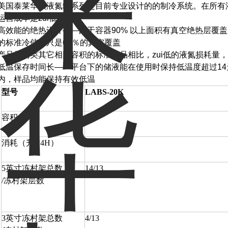
美国泰莱华顿液氮罐系列是目前专业设计的的制冷系统。在所有
运营成本是zui低的
高效能的绝热设计——由于容器90% 以上面积有真空绝热层覆盖
的标准冷储罐只是60％的真空覆盖
产品与同类其它相同容积的标准产品相比，zui低的液氮损耗量，
低温保存时间长——平台下的储液能在使用时保持低温度超过1
内，样品均能保持有效低温
型号
LABS-20K
容积（升）
407
消耗（升/24H）
8
5英寸冻村架总数
14/13
/冻村架层数
3英寸冻村架总数
4/13