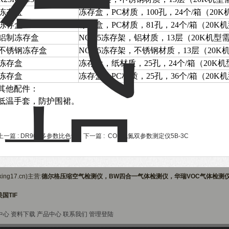
冻存盒
冻存盒，PC材质，100孔，24个/箱（20
冻存盒
冻存盒，PC材质，81孔，24个/箱（20K
铝制冻存盒
NO.25冻存架，铝材质，13层（20K机型
不锈钢冻存盒
NO.25冻存架，不锈钢材质，13层（20
冻存盒
冻存盒，纸材质，25孔，24个/箱（20K
冻存盒
冻存盒，PC材质，25孔，36个/箱（20K
其他配件：
低温手套，防护围裙。
上一篇 :
DR900多参数比色计
下一篇 :
COD氨氮双参数测定仪5B-3C
ng17.cn)主营:
德尔格压缩空气检测仪，BW四合一气体检测仪，华瑞VOC气体检测
国TIF
中心
资料下载
产品中心
联系我们
管理登陆