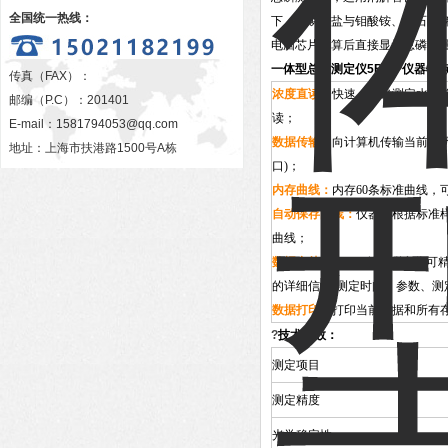
全国统一热线：
下，正磷酸盐与钼酸铵、酒石酸
电脑芯片计算后直接显示总磷含
一体型总磷测定仪5B-6P
仪器特
传真（FAX）：
浓度直读
：
快速、准确测定水中
邮编（P.C）：201401
读；
E-mail：
1581794053@qq.com
数据传输
：
向计算机传输当前及历史
地址：上海市扶港路1500号A栋
口)；
内存曲线
：
内存60条标准曲线，
自动保存曲线
：
仪器可根据标准
曲线；
数据存储
：
5B-6P总磷测定仪
可精
的详细信息(测定时间、参数、测
数据打印
：
打印当前数据和所有
?
技术参数：
测定项目
测定精度
光学稳定性