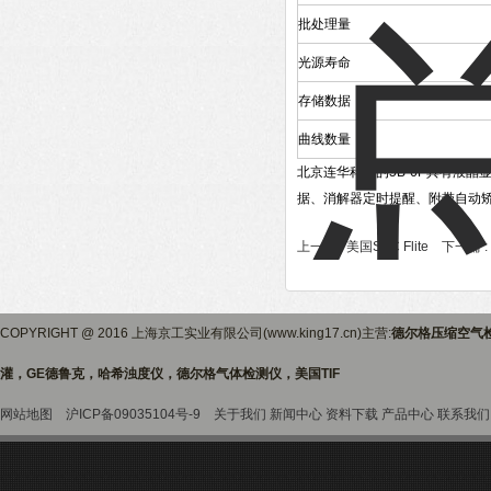
批处理量
光源寿命
存储数据
曲线数量
北京连华科技的
5B-6P具有液
据、消解器定时提醒、附带自动
上一篇 :
美国SKC Flite
下一篇 
COPYRIGHT @ 2016 上海京工实业有限公司(www.king17.cn)主营:
德尔格压缩空气
灌，GE德鲁克，哈希浊度仪，德尔格气体检测仪，美国TIF
网站地图
沪ICP备09035104号-9
关于我们
新闻中心
资料下载
产品中心
联系我们