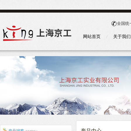
全国统
网站首页
关于我们