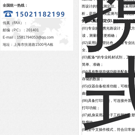
全国统一热线：
而设计的氨氮测定仪。仪器采用
析，是现代环境监测与管理理想
便携式氨氮测定仪LH-NHN2M
?
传真（FAX）：
(01)专业的便携光路设计，测试
邮编（P.C）：201401
读，测量结果更精确；
E-mail：
1581794053@qq.com
(02)采用比色管比色，配备专业
地址：上海市扶港路1500号A栋
全、快捷；
(03)配备*的专业耗材试剂，工
简单、准确；
(04)具有数据存储功能并配备U
存储的数据；
(05)仪器自备校准功能，可根据
曲线，无需手动制作曲线；
(06)具备打印功能，可连接外置
打印功能；
(07)机身采用高分子工程塑料注
防腐蚀；
(08)全中文操作模式，符合日常