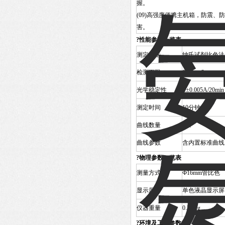
握。
(09)高强度便携主机箱，防震、
害。
?
性能参数一览表
测定方法
纳氏试剂比色法
检测下限
0.01mg/L
光学稳定性
≤±0.005A/20min
测定时间
10分钟
曲线数量
5条
曲线参数
含内置标准曲线
?
物理参数一览表
测量方式
Ф16mm管比色
显示屏
单色液晶显示屏
仪器重量
0.55Kg
?
环境及工作参数