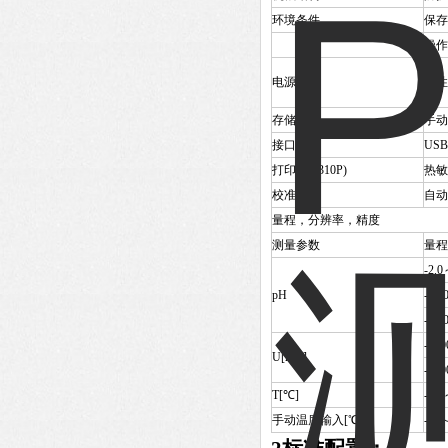
环境条件
保存
操作
电源
碱性
存储功能
手动
接口
US
打印机(7310P)
热敏
校准
自动
量程，分辨率，精度
测量参数
量程
-2.0
pH
-2.0
-2.0
-120
U[mV]
-25
T[℃]
-5.0
手动温度输入[℃]
-25