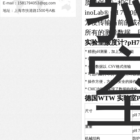
质量保证）和GL
E-mail：
1581794053@qq.com
地址：上海市扶港路1500号A栋
inoLab® pH
方便传输当前的或
所有的测量数据。日
实验室酸度计?pH7
* 精密pH测量，加上文档功能
* USB接口，用于快速数据传输
* 全部数据以 .CSV格式传输
* 可选内置打印机，直接打印数
* 操作方便，方便而安全的操作
* CMC功能，实现了数据的优化
德国WTW
实验室P
pH 7
尺寸
pH 7
pH 7
重量
pH 7
机械结构
防护