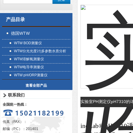
产品目录
德国WTW
WTW BOD测量仪
WTW分光光度计|多参数水质分析
仪
WTW溶解氧测量仪
WTW电导率测量仪
WTW pH/ORP测量仪
查看全部产品
联系我们
实验室PH测定仪pH7310
全国统一热线：
传真（FAX）：
inoLab® pH 
邮编（P.C）：201401