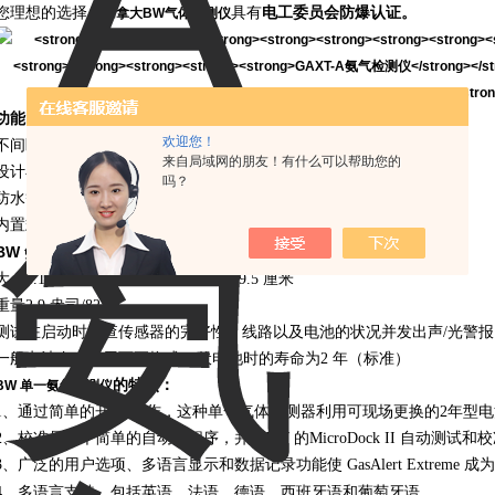
您理想的选择。
具有
电工委员会防爆认证。
加拿大BW气体检测仪
功能：
欢迎您！
不间断
LCD
显示实时气体浓度
来自局域网的朋友！有什么可以帮助您的
设计小巧而轻便，佩戴感觉舒适
吗？
防水等级：
IP66/67
内置式防震外罩
BW
氨气检测仪
规格：
大小
1.1 x 2.0 x 3.75
英寸
/2.8 x 5.0 x 9.5
厘米
重量
2.9
盎司
/82
克
测试在启动时检查传感器的完好性、线路以及电池的状况并发出声
/
光警
一般电池寿命使用可更换式
3
伏电池时的寿命为
2
年（标准）
的特点：
BW 单一氨气检测仪
1、通过简单的开
/
关操作，这种单一气体探测器利用可现场更换的
2
年型电
2、校准是一个简单的自动化程序，并与
BW
的
MicroDock II
自动测试和校
3、广泛的用户选项、多语言显示和数据记录功能使
GasAlert Extreme
成为
。
4、多语言支持，包括英语、法语、德语、西班牙语和葡萄牙语