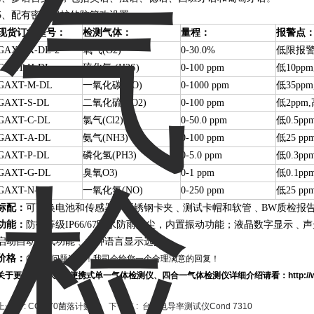
5、配有密码保护的防篡改设置。
现货订货型号：
检测气体：
量程：
报警点
GAXT-X-DL-2
氧气
(O2)
0-30.0%
低限报
GAXT-H-DL
硫化氢
(H2S)
0-100 ppm
低
10ppm
GAXT-M-DL
一氧化碳
(CO)
0-1000 ppm
低
35ppm
GAXT-S-DL
二氧化硫
(SO2)
0-100 ppm
低
2ppm,
GAXT-C-DL
氯气
(Cl2)
0-50.0 ppm
低
0.5pp
GAXT-A-DL
氨气
(NH3)
0-100 ppm
低
25 pp
GAXT-P-DL
磷化氢
(PH3)
0-5.0 ppm
低
0.3pp
GAXT-G-DL
臭氧
O3)
0-1 ppm
低
0.1pp
GAXT-N-DL
一氧化氮
(NO)
0-250 ppm
低
25 pp
标配：
可更换电池和传感器﹑不锈钢卡夹﹑测试卡帽和软管﹑
BW
质检报
功能：
防护等级
IP66/67
防水防雨防尘，内置振动功能；液晶数字显示﹑声
启动自动测试功能﹑多种语言显示选择
价格：
的价格问题咨询！我司会给您一个合理满意的回复！
关于更多加拿大BW便携式单一气体检测仪、四合一气体检测仪详细介绍请看：http://ww
上一篇 :
CC-570菌落计数器
下一篇 :
台式电导率测试仪Cond 7310