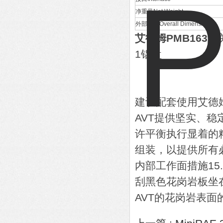
净重量Net Weight
外部尺寸Overall Dimensions
艾德姆PMB163
相
1铝盘
建议配套使用艾德姆
AVT提供坚实、
许平衡执行显着的
组装，以提供所有
内部工作面措施15.7
刮黑色花岗岩板坐
AVT的花岗岩表