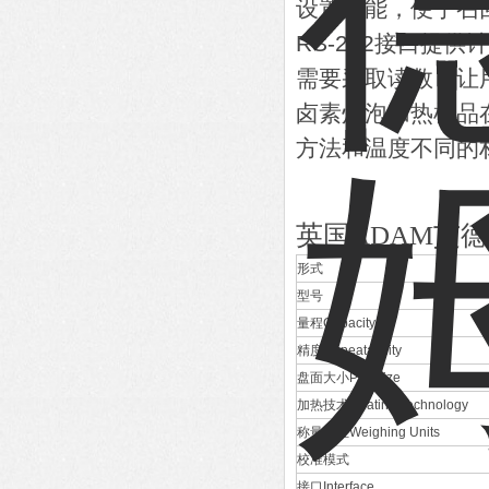
设置功能，便于召
RS-232接口提
需要采取读数，让
卤素灯泡加热样品
方法和温度不同的
英国
ADAM
艾德
形式
型号
量程Capacity
精度Repeatability
盘面大小Pan size
加热技术Heating Technology
称量单位Weighing Units
校准模式
接口Interface