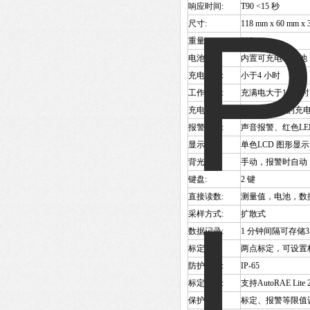
响应时间:
T90 <15
秒
尺寸:
118 mm x 60 mm x 
重量:
235g
电池:
内置可充电锂电池，3
充电时间:
小于4 小时
工作时间:
充满电大于12 小时
充电器:
带 USB 接口的充
报警方式:
声音报警、红色LE
显示:
单色LCD 图形显示
背光:
手动，报警时自动
键盘:
2
键
直接读数:
测量值，电池，数
采样方式:
扩散式
数据记录:
1
分钟间隔可存储3 个
标定:
两点标定，可设置
防护等级:
IP-65
标定设备:
支持AutoRAE Li
保护:
标定、报警等限值