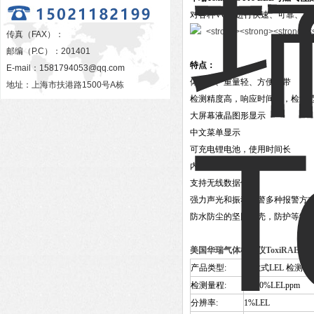
对各种VOC
进行快速、可靠、精
传真（FAX）：
邮编（P.C）：201401
特点：
E-mail：
1581794053@qq.com
体积小、重量轻、方便携带
地址：上海市扶港路1500号A栋
检测精度高，响应时间短，检测
大屏幕液晶图形显示
中文菜单显示
可充电锂电池，使用时间长
内置数据存储
支持无线数据传输
强力声光和振动报警多种报警方
防水防尘的坚固外壳，防护等级
美国华瑞气体检测仪
ToxiRAE Pr
产品类型:
扩散式LEL 检测
检测量程:
0-100%LELppm
分辨率:
1%LEL