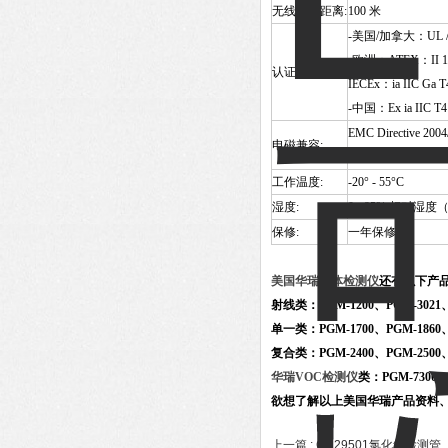
无线传输距离:
100
米
-
美国/加拿大：UL / CSA：
-欧洲：ATEX：II 1G 
认证:
IECEx：ia IIC Ga T
-中国：Ex ia IIC T4
EMC Directive 2004
电磁兼容:
R&TTE Directive 19
工作温度:
-20° - 55°C
湿度:
0 - 95%
相对湿度
保修:
一年保修
美国华瑞气体检测仪
还有以下产
射线类：PGM-1200、PGM-3021、
单一类：PGM-1700、PGM-1860、
复合类：PGM-2400、PGM-2500、
华瑞VOC检测仪
类：PGM-7300、
欲想了解以上美国华瑞产品资料、
上一篇 :
CH29501氯化氢检测管