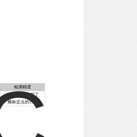
检测精度
10~2000ppm 异丁
烯标定点的±3%