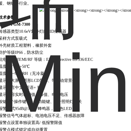
援、钢铁等行业。
技术参数：
型号：PGM-7300
传感器类型10.6eV紫外灯的PID传感器
采样方式泵吸式
外壳材质工程塑料，橡胶外套
防护等级IP66，防水防尘
抗电磁辐射EMI/RF 等级：EMC Directive 89/336/EEC
温度-20℃ ~+50℃
湿度0%~95%RH（无冷凝）
显示屏大屏幕图形LCD显示、带自动背景灯
显示语言中文/ 英语+ 符号
显示内容实时检测值、峰值、电池电压
按键1 个操作键、2 个功能键、1 个照明灯开关
报警方式95dB@30cm 蜂鸣器， 红色LED
报警信号气体超标、电池电压不足、传感器故障
报警点设置单独设置高/ 低报警限值
报警点模式锁定或自动重置