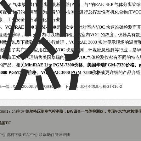
10.6eV 气体放电灯的光离子化检测器(PID) . 与*的RAE-SEP 气
可配合专门的分离管作为广普VOC 检测器进行总挥发性有机化合物(TVO
康、工业安全、石油石化等行业.
5、
VOCRAE 3000 PGM-7380
是一款专门针对室内VOC 快速准确检测而开发的
检测分辨率，在1 分钟内可以准确的检测出室内VOC 的浓度，仪器具有
测数据以及下载到电脑上进行处理，VOCRAE 3000 实时显示现场的
能决定了其广泛的应用在室内VOC 快速检测，环境应急检测等行业，是华瑞
上海京工实业代理销售美国华瑞的每一款VOC气体检测仪都有不同的特
的产品。相关
MiniRAE Lite PGM-7300价格、
美国华瑞PGM-7320
价格、pp
3000 PGM7360价格、VOCRAE 3000 PGM-7380价格
或更详细的产品介绍
上一篇 :
X-AM2000四合一气体检测仪
下一篇 :
北利冷冻离心机GTR16-2
ng17.cn)主营:
德尔格压缩空气检测仪，BW四合一气体检测仪，华瑞VOC气体检测
国TIF
中心
资料下载
产品中心
联系我们
管理登陆