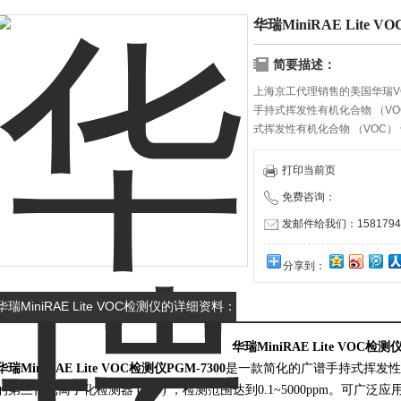
华瑞MiniRAE Lite 
简要描述：
上海京工代理销售的美国华瑞VOC
手持式挥发性有机化合物 （VOC）
式挥发性有机化合物 （VOC） 
敏的广谱手持式挥发性有机化合物 （
基于3G PID 平台的特种有机
打印当前页
免费咨询：
发邮件给我们：15817940
分享到：
华瑞MiniRAE Lite VOC检测仪的详细资料：
华瑞MiniRAE Lite VOC检测
华瑞MiniRAE Lite VOC检测仪
PGM-7300
是一款简化的广谱手持式挥发性有
的第三代光离子化检测器 (PID) ，检测范围达到0.1~5000ppm。可