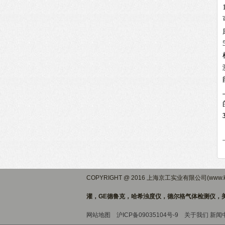
COPYRIGHT @ 2016 上海京工实业有限公司(www.ki
灌，GE德鲁克，哈希浊度仪，德尔格气体检测仪，美
网站地图
沪ICP备09035104号-9
关于我们
新闻