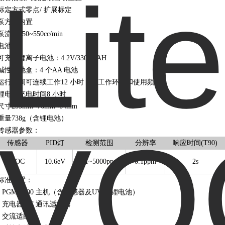
标定方式零点/ 扩展标定
泵方式内置
泵流速450~550cc/min
电池
可充电锂离子电池：4.2V/3300mAH
碱性电池盒：4 个AA 电池
运行时间可连续工作12 小时（视工作环境和使用频率）
锂电池充电时间8 小时
尺寸255mm×76mm×64mm
重量738g（含锂电池）
传感器参数：
传感器
PID灯
检测范围
分辨率
响应时间(T90)
VOC
10.6eV
0.1~5000ppm
0.1ppm
2s
标准配置：
• PGM-7300 主机（含传感器及UV 灯锂电池）
• 充电器/PC 通讯适配器
• 交流适配器