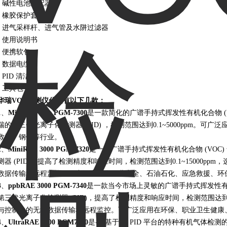
• 碱性电池适配器
• 橡胶保护套
• 进气采样杆、进气管及水阱过滤器
• 使用说明书
• 便携软包
• 数据电缆
• PID 清洁包
• 工具包
华瑞VOC检测仪
分别有以下几款：
1、
MiniRAE Lite PGM-7300
是一款简化的广谱手持式挥发性有机化合物 (
瑞的第三代光离子化检测器 (PID) ，检测范围达到0.1~5000ppm。
救援、钢铁等行业。
2、
MiniRAE 3000 PGM-7320
是一款广谱手持式挥发性有机化合物 (VOC
测器 (PID)，提高了检测精度和响应时间，检测范围达到0.1~15000p
数据传输和远程监控。可广泛应用在工业安全、石油石化、应急救援、环
3、
ppbRAE 3000 PGM-7340
是一款当今市场上灵敏的广谱手持式挥发性有机
第三代光离子化检测器 (PID)，提高了检测精度和响应时间，检测范围达到1p
与控制台的无线数据传输和远程监控。可广泛应用在环保、职业卫生健康
4、
UltraRAE 3000 PGM7360
是-款基于3G PID 平台的特种有机气体检测的