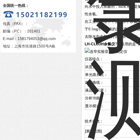
全国统一热线：
向水中投入杀菌剂，zui常用的
性余氯。
在工业水处理中，去除水中余氯
传真（FAX）：
于0.1mg/L，后续的反渗透装置
邮编（P.C）：201401
去除水中余氯的方法目前有两种，
E-mail：
1581794053@qq.com
LH-CLO3H余氯仪
?
，采用的是*
地址：上海市扶港路1500号A栋
仪器特点：
浓度直读：
单光路系统：
内置曲线：
液晶显示屏：
分析功能：
显示模式：
技术参数：
[
测定范围
]