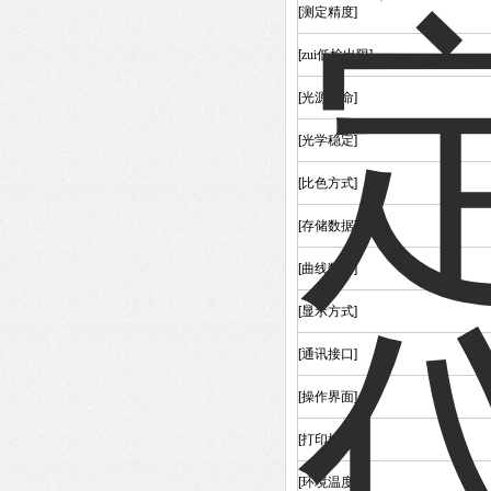
[
测定精度
]
[
zui低检出限
]
[
光源寿命
]
[
光学稳定
]
[
比色方式
]
[
存储数据
]
[
曲线数量
]
[
显示方式
]
[
通讯接口
]
[
操作界面
]
[
打印机
]
[
环境温度
]