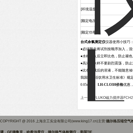
[
环境湿度
]
[
额定电压
]
[
额定功率
]
台式余氯测定仪
仪器使用小技巧
●必须预先将试剂按顺序加入，
●水样加入后立即比色，防止褪色
●高浓度水样不要剧烈震荡，防止
●比色完成后的溶液，不能随意
我国《生活饮用水卫生标准》规定
0.05mg/L。
LH-CLO3H价格
优惠，
上一篇 :
FLUKO磁力搅拌器FCH2
COPYRIGHT @ 2016 上海京工实业有限公司(www.king17.cn)主营:
德尔格压缩空气
灌，GE德鲁克，哈希浊度仪，德尔格气体检测仪，美国TIF