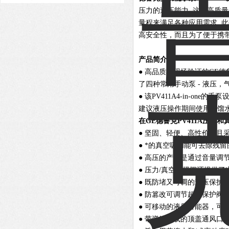
压力的造压能力. 这些高质
量程来满足各种应用需求. 
高安全性，而且为了便于携
产品简介：
● 高品质和现场验证的GE德
了四种常用手动泵 - 液压
● 该PV411A4-in-on
建议液压操作期间使用蒸馏
在GE德鲁克PV411A压力
● 坚固、轻便、高性价比且
● *的真空吸功能可去除残
● 高压的产生是通过音量调
● 压力/真空选择阀还提供
● 既防堵又可调的过压保护阀可被
● 防篡改可调节超压保护阀，其
● 可移动的液压蓄能器，可
● 带弹簧加载的顶盖通风口