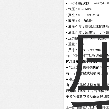
• zui小抓握次数：5~6/2@200k
• 气压：0～6MPa
• 真空：0～-0.095MPa
• 液压：0～70MPa
• 液压介质：蒸馏水或矿基油
• 液压介质：应兼容于：不
• 压力接口：1/4BSP内螺纹
• 重量：1Kg
• 尺寸：260x135x95mm
*在100KPa时可达到该值
PV411多功能手泵能产生真
● 气压泵：我司销售的气压
有一个工作模式切换阀，进
● 液压泵
有一个工作模式切换阀，进
压介质（水/油），过压保护阀
更多的德鲁克多功能泵详细
上一篇 :
德鲁克PV211-P气压手