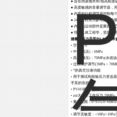
● 旨在用蒸馏水和/或高粘
● 高度敏感的音量调节器，
● 内置的行程调节器控制每
● 240°旋转头为参考指标的
● 内部的运动部件是聚四氟
● 符合人体工程学，坚固耐
PV 411
德鲁克压力手泵
技术
• 空：95%
• 中压(气压)：6MPa
• 高压(液压)：70MPa(水或油
• 过压保护调节(3MPa ~ 70MP
• *的真空注液功能
• 用于测试和校验压力变
手泵的负担。
• PV411能在一个手泵
• zui大安全工作压力 70MPa
• 量程范围：0~95%/0~6MPa/
• 调节器作用：20kPa@0kPa/3
• 调节灵敏度：<10Pa/<10Pa/1