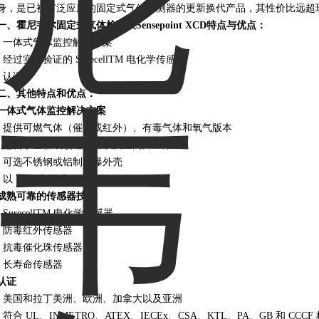
身，是已被广泛应用的固定式气体探测器的更新换代产品，其性价比远超
一、
霍尼韦尔固定式气体检测仪Sensepoint XCD
特点与优点：
• 一体式气体监控解决方案
• 经过实践验证的 SurecellTM 电化学传感器
• 认证
二、其他特点和优点：
一体式气体监控解决方案
• 提供可燃气体（催化或红外）、有毒气体和氧气版本
• 适合于全新或改造应用以及室内外应用
• 可选不锈钢或铝制防爆外壳
• 以 IP66 为标准
成熟可靠的传感器技术
• SurecellTM 电化学传感器
• 防毒红外传感器
• 抗毒催化珠传感器
• 长寿命传感器
认证
• 美国和拉丁美洲、欧洲、加拿大以及亚洲
• 符合 UL、INMETRO、ATEX、IECEx、CSA、KTL、PA、GB 和 CCCF