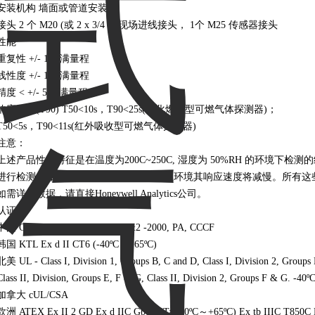
安装机构 墙面或管道安装
接头 2 个 M20 (或 2 x 3/4 ") 现场进线接头， 1个 M25 传感器接头
性能
重复性 +/- 1% 满量程
线性度 +/- 1% 满量程
精度 < +/- 5% 满量程
响应时间(T90) T50<10s，T90<25s(催化燃烧型可燃气体探测器)；
T50<5s，T90<11s(红外吸收型可燃气体探测器)
注意：
上述产品性能特征是在温度为200C~250C, 湿度为 50%RH 的环境
进行检测，如果使用天气保护罩及在低温环境其响应速度将减慢。所有这
如需详细数据，请直接Honeywell Analytics公司。
认证
中国 GB Ex d IIC T4 GB3836.1&2 -2000, PA, CCCF
韩国 KTL Ex d II CT6 (-40ºC～+65ºC)
北美 UL - Class I, Division 1, Groups B, C and D, Class I, Division 2, Groups
Class II, Division, Groups E, F & G, Class II, Division 2, Groups F & G. -40
加拿大 cUL/CSA
欧洲 ATEX Ex II 2 GD Ex d IIC Gb T6(Ta -40ºC～+65ºC) Ex tb IIIC T850C 