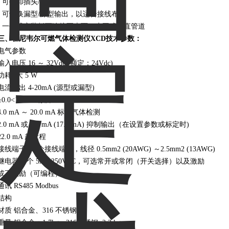
• 可拆卸插头/插座式接线端子，
• 可切换漏型/源型输出，以适合接线布局
• 一体式安装板可连接至表面、水平或垂直管道
三、霍尼韦尔可燃气体检测仪XCD技术参数：
电气参数
输入电压 16 ～ 32Vdc (额定：24Vdc)
功耗: 大 5 W
电流输出 4-20mA (源型或漏型)
≥0.0<1.0 mA 故障
4.0 mA ～ 20.0 mA 标准气体检测
2.0 mA 或 4.0 mA (17.4 mA) 抑制输出（在设置参数或标定时)
22.0 mA 超量程
接线端子 18 个接线端子，线径 0.5mm2 (20AWG) ～2.5mm2 (13AWG)
继电器 3 个 5A@250VAC，可选常开或常闭（开关选择）以及激励
或不激励（可编程）
通讯 RS485 Modbus
结构
材质 铝合金、316 不锈钢
重量 铝合金：1.7kg，316不锈钢: 2.2 kg