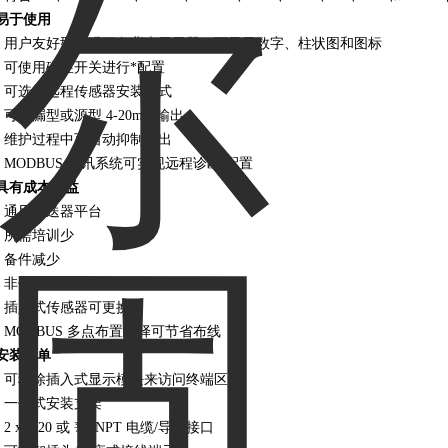
易于使用
• 用户友好型直观三色背光显示器，可显示数字、柱状图和图标
• 可使用磁性开关进行*配置
• 可选择远程传感器安装方式
• 可选漏型或源型 4-20mA 输出
• 维护过程中可自动抑制输出
• MODBUS 通讯系统可实现远程诊断/配置
具有成本效益
• 通用变送器平台
• 所需培训少
• 备件减少
• 非侵入式单人操作
• 插入式传感器可更换
• MODBUS 多点布置选择可节省布线
安装简单
• 可移除插入式显示模块来访问终端区
• 一体式安装支架
• 2 x M20 或 ¾" NPT 电缆/导管接口