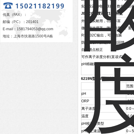
实现仪器和电脑联接，数据分析
JENCO酸度计6219N​特点
传真（FAX）：
外观坚实耐用，功能丰富
邮编（P.C）：201401
微电脑处理器，测量精度高、重
E-mail：
1581794053@qq.com
RS-232C输出，可接电脑
地址：上海市扶港路1500号A栋
防水面板，按键具音效回馈
自动两点校正
可作离子浓度分析(直读式)
pH精确到小数点第三位
6219N型台式PH计规格
范围
pH
-2.0
ORP
-19
离子浓度
0.0
温度
-5.
pH校正液类型
4.0
pH校正液温度范围
0～