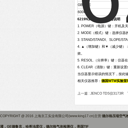
GB710E
600C
6219N实验室PH计按键说明
1. POWER（电源）键：开机及
2. MODE（模式）键：选择仪
3. STAND/STANDI、SLOPE
4. ▲（增加键）和▼（减少键
效。
5. RESOL.（分辨率）键：仪
6. CLEAR（清除）键：重新
当仪器显示错误的情况下，按此键
相关仪器推荐：
德国WTW
实验室P
上一篇 :
JENCO TDS仪3173R
下
COPYRIGHT @ 2016 上海京工实业有限公司(www.king17.cn)主营:
德尔格压缩空气
灌，GE德鲁克，哈希浊度仪，德尔格气体检测仪，美国TIF