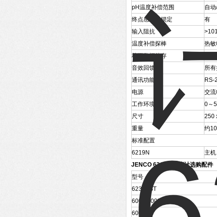
pH温度补偿范围
自动/
终点感应及锁定
有
输入阻抗
>10
温度补偿探棒
热敏
校正数据储存
有
音效回馈
所有
通讯功能
RS-
电源
交流电
工作环境
0～
尺寸
250 
重量
约10
标准配置
6219N
主机
JENCO 6219N 酸度计选购配件
型号
6230AST
600S/600L-ORP
600P