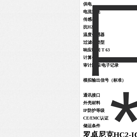
供电
电流消耗
传感器
抗H2O2
温度传感器
过滤器类型
响应时间 T 63
计算值
审计跟踪/电子记录
模拟输出信号（标准）
通讯接口
外壳材料
IP防护等级
CE/EMC认证
储运条件
罗卓尼克HC2-