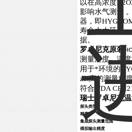
以在高浓度H2
影响水气测量 。
器，即HYGRO
寿命大大延长。
据。
罗卓尼克原装
HC
测量湿度，温度
用于*环境的HY
zui高的测量精
符合 FDA CFR21
瑞士罗卓尼克温
探头类型
精度
集成探头测量范围
模拟输出精度