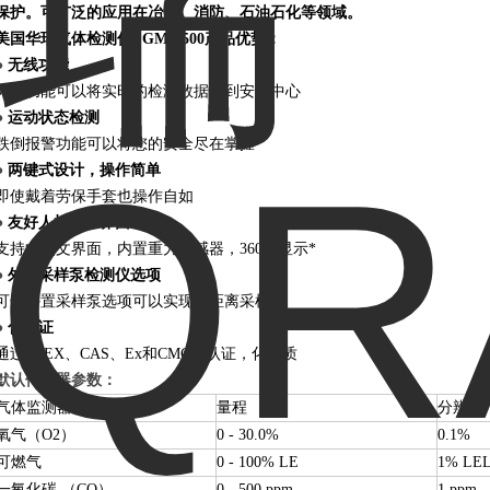
保护。可广泛的应用在冶金、消防、石油石化等领域。
美国华瑞气体检测仪PGM-2500产品优势：
●
无线功能
无线功能可以将实时的检测数据传到安全中心
●
运动状态检测
跌倒报警功能可以将您的安全尽在掌握
●
两键式设计，操作简单
即使戴着劳保手套也操作自如
●
友好人机操作界面
支持中英文界面，内置重力传感器，360度显示*
●
外置采样泵检测仪选项
可选外置采样泵选项可以实现远距离采样
●
化认证
通过ATEX、CAS、Ex和CMC等认证，化品质
默
认传
感器参数：
气体监测器
量程
分辨率
氧气（O2）
0 - 30.0%
0.1%
可燃气
0 - 100% LE
1% LE
一氧化碳 （CO）
0 - 500 ppm
1 ppm