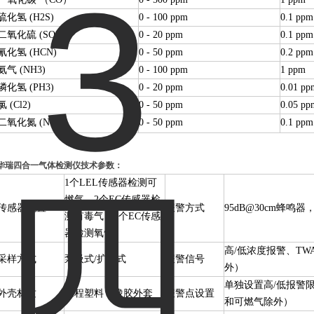
硫化氢 (H2S)
0 - 100 ppm
0.1 ppm
二氧化硫 (SO2)
0 - 20 ppm
0.1 ppm
氰化氢 (HCN)
0 - 50 ppm
0.2 ppm
氨气 (NH3)
0 - 100 ppm
1 ppm
磷化氢 (PH3)
0 - 20 ppm
0.01 pp
氯
(Cl2)
0 - 50 ppm
0.05 pp
二氧化氮 (NO2)
0 - 50 ppm
0.1 ppm
华瑞四合一气体检测仪
技术参数：
1个LEL传感器检测可
燃气、2个EC传感器检
传感器配置
报警方式
95dB@30cm蜂鸣
测有毒气、1个EC传感
器检测氧气
高/低浓度报警、TW
采样方式
泵吸式/扩散式
报警信号
外）
单独设置高/低报警限
外壳材质
工程塑料，橡胶外套
报警点设置
和可燃气除外）