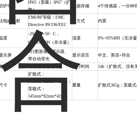
IP65（泵吸）IP67（扩
防护等级
数据存储
4个传感器，一分钟
散）
EMI/RF等级：EMC
抗电磁辐射
泵方式
内置
Directive 89/336/EEC
。
。
-20
C
+50
C，
~
温度
湿度
0%~95%RH（无冷
0%
95%RH（非冷凝）
~
4行图形液晶显示器、
显示屏
显示语言
中文、英语+符合
带自动背光
电池
可充电锂电池
运行时间
14h（扩散式、没有
扩散式：
140mm*82mm*42mm；
尺寸
重量
扩散式365g；泵吸式4
泵吸式：
145mm*82mm*42mm