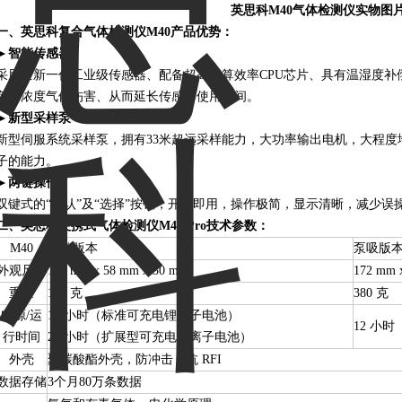
英思科M40气体检测仪实物图
一、英思科复合气体检测仪M40产品优势：
►智能传感器
采用全新一代工业级传感器、配备超高运算效率CPU芯片、具有温湿度补
免高浓度气体伤害、从而延长传感器使用时间。
►新型采样泵
新型伺服系统采样泵，拥有33米超远采样能力，大功率输出电机，大程
子的能力。
►两键操作
双键式的“确认”及“选择”按钮，开机即用，操作极简，显示清晰，减少误
二、英思科便携式气体检测仪M40 Pro技术参数：
M40
扩散版本
泵吸版
外观尺寸
103 mm x 58 mm x 30 mm
172 mm 
重量
182 克
380 克
电源/运
12 小时（标准可充电锂离子电池）
12 小
行时间
20 小时（扩展型可充电锂离子电池）
外壳
聚碳酸酯外壳，防冲击，抗 RFI
数据存储
3个月80万条数据