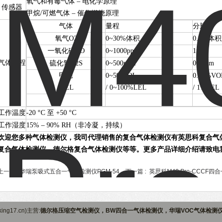
氧气和有毒气体 – 电化学原理
传感器
甲烷/可燃气体 – 催化燃烧原理
气体
量程
分辨率
氧气O2
0~30%体积
0.1%体积
一氧化碳CO
0~1000ppm
1ppm
气体量程
硫化氢H2S
0~500ppm
0.1ppm
甲烷
0~5%VOL
0.01%VO
/LEL
/ 0~100%LEL
/ 1%LEL
工作温度
-20 °C 至 +50 °C
工作湿度
15% – 90% RH（非冷凝，持续）
欢迎您多种气体检测仪，我司代理销售的复合气体检测仪有英思科复合气
复合气体检测仪、德尔格复合气体检测仪等等。更多产品详细介绍请致电
上一篇 :
华瑞泵吸式五合一气体检测仪PGM-54
下一篇 :
英思科M40 Pro-CCCF
ng17.cn)主营:
德尔格压缩空气检测仪，BW四合一气体检测仪，华瑞VOC气体检测