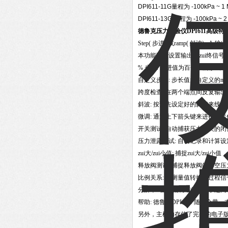
DPI611-11G
量程为 -100kPa ~ 1
DPI611-13G
量程为 -100kPa ~ 2
德鲁克压力校验仪DPI611高级特
Step(
步进) 或ramp( 斜波)
本功能可以设置输出的zui终信
%
步进: 步进值为百分比的形式，比如为2
自定义步长: 步长值为自定义的m
跨度检查: 在两个端点间反复输出固
斜波: 按预先设定好的斜率来线
微调: 通过上下箭头键来进行输
开关测试: 自动捕获压力开关的
压力泄露测试: 自动记录和计算
zui
大/zui小值: 捕捉zui大/zui
释放阀测试: 捕捉释放阀的排空压
比例关系: 将测量值转换成过程
分辨率: 在4位数字到7位数字
帮助: 德鲁克DPI 611 随机
另外，主机内存储了完整的电子