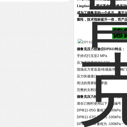
Lingdao者，通过革命性的造
成为了德鲁克的一个名片。
基于3
靠性，技术指标提升一倍，而产
德
德鲁克压力校验仪DPI611特点：
手持式打压至2 MPa
压力准确度优于0.02%
现场压力变送器/传感器/开关/阀
压力快速接口，保证可靠密封
简洁的滑屏操作界面
完整的文档功能
德鲁克压力校验仪DPI611订购信
请在订购时使用以下产品编号：
DPI611-05G
量程为 -100kPa ~ 1
DPI611-07G
量程为 -100kPa ~ 2
DPI611-10G
量程为 -100kPa ~ 7