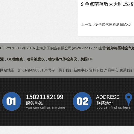
9.单点菌落数太大时,应
上一篇 :
便携式气体检测仪MX6
COPYRIGHT @ 2016 上海京工实业有限公司(www.king17.cn)主营:
德尔格压缩空气
灌，GE德鲁克，哈希浊度仪，德尔格气体检测仪，美国TIF
网站地图
沪ICP备09035104号-9
关于我们
新闻中心
资料下载
产品中心
联系我们