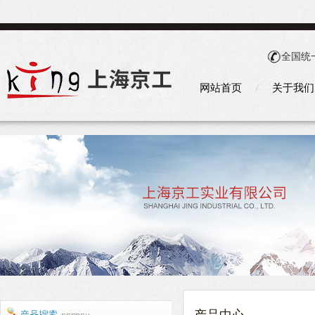
全国统
网站首页
关于我们