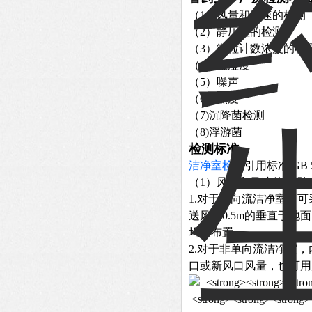
（1）风量和风速的检测
（
2）静压差的检测
（
3）微粒计数浓度的检
（
4）温湿度
（
5）噪声
（
6）照度
（
7)沉降菌检测
（
8)浮游菌
检测标准
洁净室检测
引用标准 GB 
（
1）风量和风速的检测
1.对于单向流洁净室，
送风面0.5m的垂直于地
均匀布置。
2.对于非单向流洁净室
口或新风口风量，也可