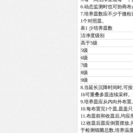
6.动态监测时也可协商
7.培养皿数应不少于微
1个对照皿。
表1 少培养皿数
洁净度级别
高于5级
5级
6级
7级
8级
9级
8.当延长沉降时间时,可
1b可重叠多皿连续采样
9.培养皿应从内向外布置
10.每布置完1个皿,皿
11.布皿前和收皿后,均
12.收皿后皿应倒置摆放
于检测细菌总数,培养温度采用(