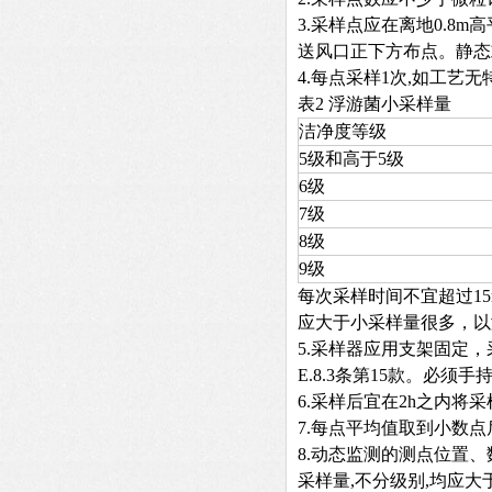
3.采样点应在离地0.8
送风口正下方布点。静
4.每点采样1次,如工艺
表2 浮游菌小采样量
洁净度等级
5级和高于5级
6级
7级
8级
9级
每次采样时间不宜超过15m
应大于小采样量很多，
5.采样器应用支架固定
E.8.3条第15款。必须
6.采样后宜在2h之内
7.每点平均值取到小数点
8.动态监测的测点位置
采样量,不分级别,均应大