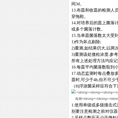
间3d。
13.布皿和收皿的检测人
穿拖鞋。
14.对培养后的皿上菌落
或多个菌落计数。
15.当单皿菌落数太大受
1)作为坏点剔除;
2)重测,如结果仍大,以
3)重测该处微粒浓度,参
所有上述处理方法均应
16.每皿平均菌落数取到
17.动态监测时每点叠放
皿时,可少于4h,但不可少
（
8)浮游菌采样应符合
1.使用单级或多级撞击
别要注意检测之前对仪器
2.采样点数应不少于微