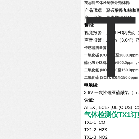
英思科气体检测仪外壳材料:
产品顶端：聚碳酸酯加橡胶
产品底部：导电聚碳酸酯。
警报:
视觉报警：三频LED闪光灯 
声音报警：10cm（3.04"
传感器测量范围:
一氧化碳 (CO): 0.0至1000.0p
硫化氢 (H2S): 0.0至500.0pp
二氧化氮 (NO2): 0.0至150.0p
二氧化硫 (SO2): 0.0至150.0p
电池组:
3.6V 一次性锂亚硫酰氯（Li
认证:
ATEX ,IECEx ,UL (C-US) 
气体检测仪TX1
TX1-1 CO
TX1-2 H2S
TX1-3 NO2