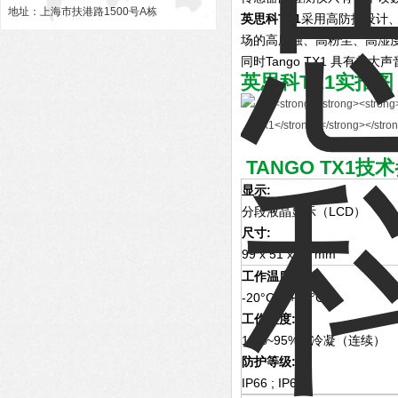
地址：上海市扶港路1500号A栋
英思科TX1
采用高防护设计
场的高腐蚀、高粉尘、高湿
同时Tango TX1 具有
英思科TX1
实拍图
TANGO TX1技
显示:
分段液晶显示（LCD）
尺寸:
99 x 51 x 35 mm
工作温度:
-20°C ~ +50°C
工作湿度:
15%~95%无冷凝（连续）
防护等级:
IP66 ; IP67