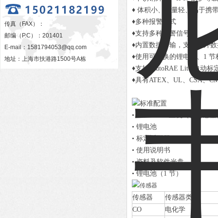
♦
体积小、重量轻、易于携
♦多种报警方式
传真（FAX）：
♦支持多种报警信号
邮编（P.C）：201401
♦内置数据传输，支持红外数
E-mail：
1581794053@qq.com
♦使用可更换的锂电池、1 
地址：上海市扶港路1500号A栋
♦支持 AutoRAE Lite 自动
♦具有ATEX、UL、CSA、C
•
PGM-1700 主机（含传感
•
锂电池
•
标定适配器
•
使用说明书
•
资料及软件光盘
•
锂电池（1 节）
传感器
传感器类型
CO
电化学