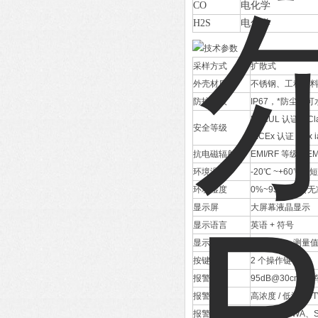
CO
电化学
H2S
电化学
采样方式
扩散式
外壳材质
不锈钢、工程塑
防护等级
IP67，*防尘，可
UL/cUL 认证：Class 
安全等级
IECEx 认证：Ex ia
抗电磁辐射
EMI/RF 等级：EMC 
环境温度
-20℃ ~+60℃，短
环境湿度
0%~95%RH（
显示屏
大屏幕液晶显示
显示语言
英语 + 符号
显示内容
气体名称、测量
按键
2 个操作键
报警方式
95dB@30cm 
报警信号
高浓度 / 低浓度
报警点设置
单独设置 TWA、S