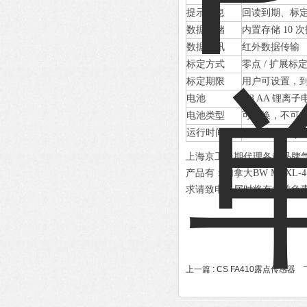
提示信息
回读到期、标
数据存储
内置存储 10 
数据通讯
红外数据传输
标定方式
零点 / 扩展标
标定期限
用户可设置，
电池
2/3 AA 锂离子
电池类型
可更换，不可
运行时间
可连续工作 2
上海京工长期代理各种品牌
产品有：加拿大BW MCXL-
求请致电！届时将有相关负
上一篇 :
CS FA410露点传感器
下