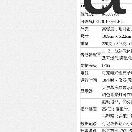
**H2S
0-500ppm
氧气O2
0-30%Vol
可燃气LEL
0-100%LEL
外壳
高强度，耐冲击复合
尺寸
10.9cm x 6.22cm
重量
220
克；326克
1
、2、3或4气
传感器配置
及可燃气/碳氢
防护等级
IP65
电源
可充电式锂离子
运行时间
18
小时 - 仪器(无
大屏幕液晶显示
显示器
珀色背景灯可在
振动报**、90
报**装置
高/低浓度报**
与型泵（选配）
数据记录
可记录长达75
环境条件
温度范围:-20º ~