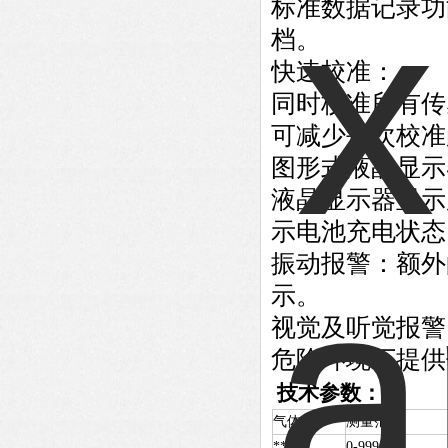
标准数据记录功
档。
快速校准：
同时校准所有传
可减少每次校准
图形式液晶显示
液晶显示器显示
示电池充电状态
振动报警：额外
示。
视觉及听觉报警
危险环境下提供
技术参数：
气体
测量范围
**CO
0-999ppm