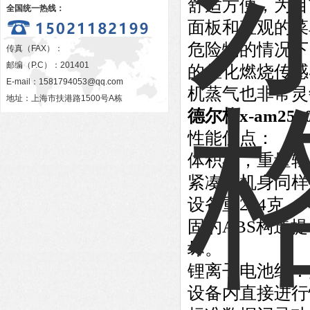
舒适方便，为目
全国统一热线：
面板和直观的菜
危险物的情况下，
传真（FAX）：
邮编（P.C）：201401
的催化燃烧传感
E-mail：
1581794053@qq.com
机蒸气也非常灵
地址：上海市扶港路1500号A栋
德尔格x-am250
性能优点：
体积小，重量轻
紧凑的机身同样
设备重244克
固的ABS构造
坏。
锂离子电池组：
设备内直接进行