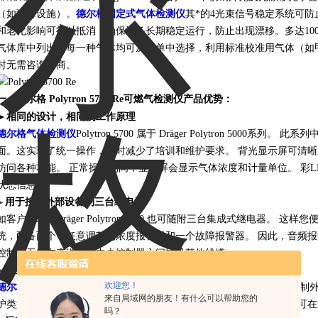
（如近海设施）。
德尔格固定式气体检测仪
其*的4光束信号稳定系统可
和老化影响可得以抵消，确保设备长期稳定运行，防止出现漂移。多达10
气体库中列出的每一种气体均可从菜单中选择，利用标准校准用气体（如
时无需咨询厂商。
一、
德尔格 Polytron 5700 Re可燃气检测仪
产品优势：
►
相同的设计，相同的工作原理
德尔格气体检测仪
Polytron 5700 属于 Dräger Polytron 500
面。这实现了统一操作，同时减少了培训和维护要求。 背光显示屏可清
访问各种功能。 正常操作期间，显示屏会显示气体浓度和计量单位。 彩
状态信息。
用于控制外部设备的三台继电器
►
如客户要求，Dräger Polytron 5700 也可随附三台集成式继电器。
统，配备两个可任意调节的浓度报警器和一个故障报警器。 因此，音频
控制，无需在变送器和中央控制器之间铺设其他线缆。
安全、坚固的外壳，适于各种应用
►
欢迎您！
德尔格
Polytron 5700 配有一个防爆等级达类别 I、1 类的铝制或不
来自局域网的朋友！有什么可以帮助您的
护类型为“e”的版本包含一个非常方便的安装基座，无需设置导线管便可
吗？