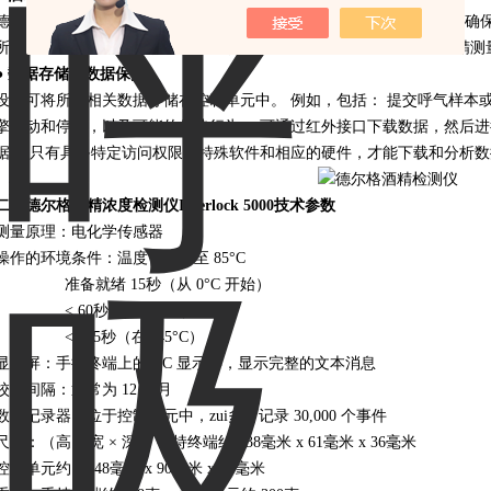
德尔格酒精连锁设备​Interlock5000的电化学传感器专门用于测量酒精
所使用的呼气酒精检测仪也运用了该精准传感器技术。德尔格呼吸酒精测量仪Int
● 数据存储和数据保护
​设备可将所有相关数据存储在控制单元中。 例如，包括： 提交呼气样
擎发动和停止，以及可能的伪造行为。 可通过红外接口下载数据，然后进
据。 只有具备特定访问权限、特殊软件和相应的硬件，才能下载和分析数
二、
德尔格酒精浓度检测仪Interlock 5000
技术参数
测量原理：电化学传感器
操作的环境条件：温度 -45°C 至 85°C
准备就绪 15秒（从 0°C 开始）
< 60秒（在 -20°C）
< 115秒（在 -45°C）
显示屏：手持终端上的 LC 显示屏，显示完整的文本消息
校准间隔：通常为 12 个月
数据记录器：位于控制单元中，zui多可记录 30,000 个事件
尺寸：（高 × 宽 × 深） 手持终端约 138毫米 x 61毫米 x 36毫米
控制单元约：148毫米 x 90毫米 x 32毫米