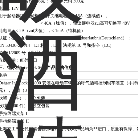
重量：手持终端约 168克； 控制单元约 300克
电源：12V 至 24V
用于起动器继电器线路的开关继电器：< 16A（连续值），
< 40A（峰值），输出继电器zui高可切换至 48V
耗电量：< 2A（zui大值），< 1mA（待机值）
认证：德国通用操作许可（Allgemeine BetriebserlaubnisDeutschland）；
EN 50436-2:2014，E1 标记，ECE 法规第 10 号和指令（EC）
第 661/2009 号（含适用修订版）
数据传输：红外接口
三、德尔格Interlock 5000产品订购信息：
名称
Dräger Interlock® 5000 安装在电动车辆中的呼气酒精控制锁车装置（
元），吹嘴（3 件）
吹嘴（5 件），独立包装
吹嘴（300 件），独立包装
手持终端支架 I
手持终端支架 II
上海京工专业代理销售德尔格产品，我司产品均为**进口，质量有保障、