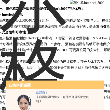
一、德尔格新品呼吸酒精检测仪​Interlock5000产品优势：
● Interlock 理念
德尔格​Interlock5000包含两个组件——呼吸酒精检测仪和控制单元。
本。 呼吸酒精浓度的测量结果决定控制单元是否启动车辆，是否发动引擎
● 安全性和可靠性
德尔格酒精检测仪​Interlock5000带有 E1 标记，符合欧洲标准 EN 50
针对酒精连锁设备预防性使用的一个参考。 酒精连锁设备能够可靠地保护
免因残余酒精影响带来的危险。 Interlock 5000 可提高公司的安全
● 操作与设计
德尔格锁车装置酒精检测仪​Interlock5000的设计精美，符合人体工程
在手持终端背面。 因此，Interlock5000不会立即被识别为酒精气敏
降解。
● 耗电量低，启动迅速
德尔格可燃气体检测仪​Interlock5000的使用经济实惠，在待机模式下，
节能。 这能够确保车辆可以随时不受影响地进入工作状态。 设备十分可靠，
欢迎您！
来自局域网的朋友！有什么可以帮助您的
内可快速进入工作状态。无论是在寒冷冬天还是在炎炎烈日下，可迅速准备就
吗？
设备进行一次校准和维护。
● 酒精测量和防伪检测