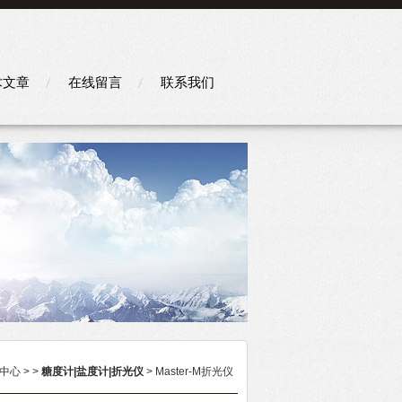
术文章
在线留言
联系我们
中心
> >
糖度计|盐度计|折光仪
> Master-M折光仪