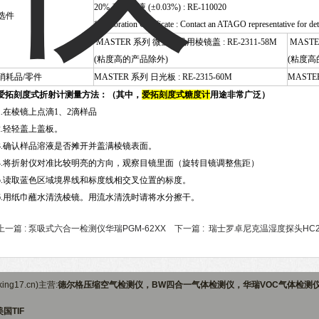
20% 蔗糖溶液 (±0.03%) : RE-110020
选件
* Calibration Certificate : Contact an ATAGO representative for det
MASTER 系列 微量样品用棱镜盖 : RE-2311-58M
MASTE
(粘度高的产品除外)
(粘度高
消耗品/零件
MASTER 系列 日光板 : RE-2315-60M
MASTER
爱拓刻度式折射计测量方法：（其中，
爱拓刻度式糖度计
用途非常广泛）
1.在棱镜上点滴1、2滴样品
2.轻轻盖上盖板。
3.确认样品溶液是否摊开并盖满棱镜表面。
4.将折射仪对准比较明亮的方向，观察目镜里面（旋转目镜调整焦距）
5.读取蓝色区域境界线和标度线相交叉位置的标度。
6.用纸巾蘸水清洗棱镜。用流水清洗时请将水分擦干。
上一篇 :
泵吸式六合一检测仪华瑞PGM-62XX
下一篇 :
瑞士罗卓尼克温湿度探头HC2
ng17.cn)主营:
德尔格压缩空气检测仪，BW四合一气体检测仪，华瑞VOC气体检测
国TIF