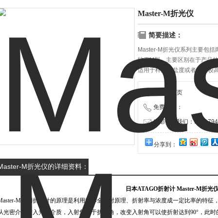
Master-M折光仪
简要描述：
Master-M折光仪系列主要包括两
较于M型，主要区别在于产品的
适用于样品的盐度或者酸度较高
产品质量可靠、稳定，欢迎用
打印当前页
免费咨询：
发邮件给我们：15817940
分享到：
Master-M折光仪的详细资料：
日本ATAGO折射计 Master-M折光
Master-M系列折射计的原理是利用液体全反射原理、折射率与浓度成一定比率的特
从光密介质进入光疏介质，入射角小于折射角，改变入射角可以使折射达到90°，此