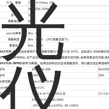
尺寸・重量
3.2×3.4×16.8cm, 130g
型号
MASTER-53PM
货号
2973
测量项目
Brix
测量范围
Brix : 0.0～53.0%
zui小分辨率
Brix : 0.2%
测量精度
Brix : ±0.2% （20℃测量温度下)
重复性
Brix : ±0.1%
MASTER-20M
是低浓度用产品。测量范围为 Brix 0.0 至 20.0%。这款是N-20E的继
乐，清凉饮料等样品. 此产品没有防水功能及自动温度补偿功能. 如果需要这些功能,请您选购
MASTER-20PM
的材料为树脂。如果您的样品含盐或者酸度高，我们建议选定树脂材
型号
MASTER-20M
MASTE
货号
2383
2993
标度范围
Brix 0.0 至 20.0%
zui小标度
Brix 0.1%
尺寸重量
3.2×3.4×20.7公分, 165公克
3.2×3.
EXTRACTOR : RE-29401
10% 蔗糖溶液 (±0.03%) : RE-110010