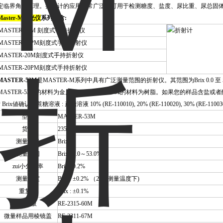
定临界角的原理。折射计的应用非常广泛，可用于检测糖度、盐度、尿比重、尿总固
Master-M折光仪
系列包含:
MASTER-53M 刻度式手持折射仪
MASTER-53PM刻度式手持折射仪
MASTER-20M刻度式手持折射仪
MASTER-20PM刻度式手持折射仪
MASTER-53M
是MASTER-M系列中具有广泛测量范围的折射仪。其范围为Brix 0.0
MASTER-53M的材料为金属而
MASTER-53PM
的材料为树脂。如果您的样品含盐或者
* Brix値确认用蔗糖溶液 : 蔗糖溶液 10% (RE-110010), 20% (RE-110020), 30% (RE-110030),
型号
MASTER-53M
货号
2353
测量项目
Brix
测量范围
Brix : 0.0～53.0%
zui小分辨率
Brix : 0.2%
测量精度
Brix : ±0.2% （20℃测量温度下)
重复性
Brix : ±0.1%
日光板
RE-2315-60M
微量样品用棱镜盖
RE-2311-67M