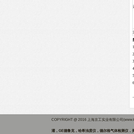
COPYRIGHT @ 2016 上海京工实业有限公司(www.ki
灌，GE德鲁克，哈希浊度仪，德尔格气体检测仪，美