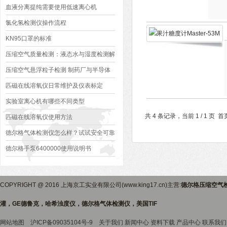
其它
血液分离提纯需要使用低速离心机
氯化氢检测仪操作流程
KN95口罩的标准
压缩空气质量检测：液态水与湿度检测解
决方案
压缩空气悬浮粒子检测 制药厂与半导体
厂需求区别
匹磁在线溶氧仪日常维护及仪表标定
实验室离心机有哪些不同类型
共 4 条记录，当前 1 / 1 
匹磁在线溶氧仪使用方法
德尔格气体检测仪怎么样？试试安全可靠
的租赁服务吧
德尔格手泵6400000使用说明书
COPYRIGHT @ 2016 上海京工实业有限公司(www.king17.cn)主营:
德尔格压缩空气
灌，GE德鲁克，哈希浊度仪，德尔格气体检测仪，美国TIF
网站地图
沪ICP备09035104号-9
关于我们
新闻中心
资料下载
产品中心
联系我们