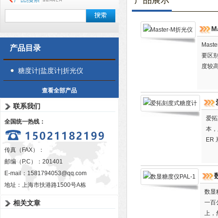
产品展示
M
Mas
产品目录
要区
度较
糖度计|盐度计|折光仪
选购
查看全部产品
联系我们
爱拓
全国统一热线：
本，
ER
传真（FAX）：
便。
邮编（P.C）：201401
E-mail：
1581794053@qq.com
地址：上海市扶港路1500号A栋
数显
相关文章
一百
上，