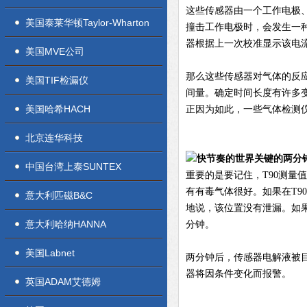
这些传感器由一个工作电极、
美国泰莱华顿Taylor-Wharton
撞击工作电极时，会发生一
器根据上一次校准显示该电
美国MVE公司
那么这些传感器对气体的反应
美国TIF检漏仪
间量。确定时间长度有许多变
美国哈希HACH
正因为如此，一些气体检测仪
北京连华科技
关键的两分
中国台湾上泰SUNTEX
重要的是要记住，T90测量
有有毒气体很好。如果在T9
意大利匹磁B&C
地说，该位置没有泄漏。如果
意大利哈纳HANNA
分钟。
美国Labnet
两分钟后，传感器电解液被
器将因条件变化而报警。
英国ADAM艾德姆