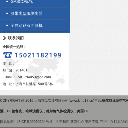
GASCO标气
胶带离型纸剥离器
全自动贴双面胶机
联系我们
全国统一热线：
传 真：
邮 编：201401
E-mail：
1581794053@qq.com
地 址：上海市扶港路1500号A栋
COPYRIGHT @ 2016 上海京工实业有限公司(www.king17.cn)主营:
德尔格压缩空气
灌，GE德鲁克，哈希浊度仪，德尔格气体检测仪，美国TIF
网站地图
沪ICP备09035104号-9
关于我们
新闻中心
资料下载
产品中心
联系我们