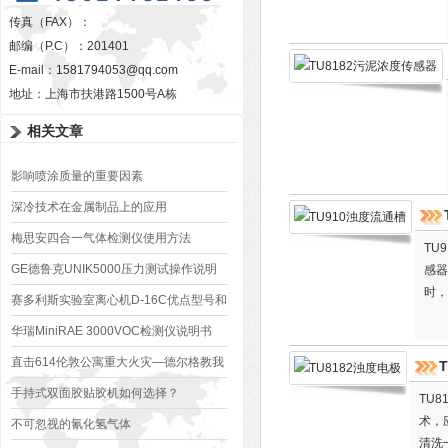
传真（FAX）：
邮编（P.C）：201401
E-mail：
1581794053@qq.com
地址：上海市扶港路1500号A栋
相关文章
影响喷涂质量的重要因素
深冷技术在金属制品上的应用
梅思安四合一气体检测仪使用方法
TU
GE德鲁克UNIK5000压力测试操作说明
感器
时，
赛多利斯实验室离心机D-16C优点型号和
面
使用注意事项
华瑞MiniRAE 3000VOC检测仪说明书
直击614伦敦公寓重大火灾—德尔格教我
们该如何保护自己
手持式双面胶贴胶机如何选择？
TU
术，
不可忽视的氰化氢气体
清洗