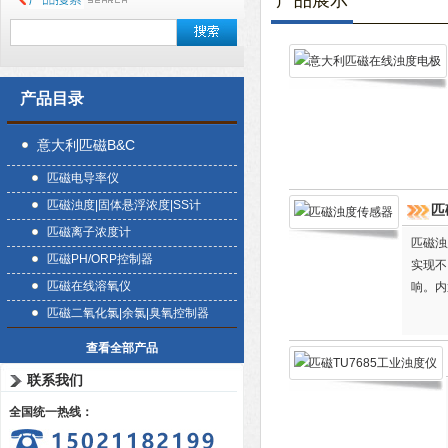
产品展示
产品目录
意大利匹磁B&C
匹磁电导率仪
匹磁浊度|固体悬浮浓度|SS计
匹
匹磁离子浓度计
匹磁浊
匹磁PH/ORP控制器
实现不
匹磁在线溶氧仪
响。内
河流检
匹磁二氧化氯|余氯|臭氧控制器
查看全部产品
联系我们
全国统一热线：