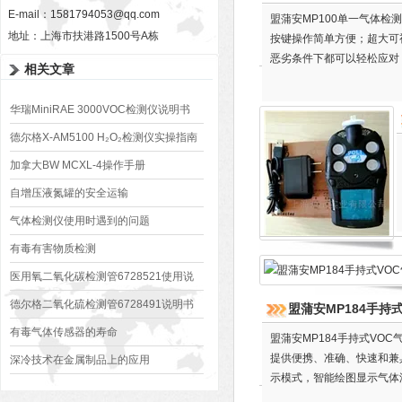
E-mail：
1581794053@qq.com
盟蒲安MP100单一气体检
地址：上海市扶港路1500号A栋
按键操作简单方便；超大可
恶劣条件下都可以轻松应对
相关文章
操作可以通过手动轻松完成
华瑞MiniRAE 3000VOC检测仪说明书
德尔格X-AM5100 H₂O₂检测仪实操指南
加拿大BW MCXL-4操作手册
自增压液氮罐的安全运输
气体检测仪使用时遇到的问题
有毒有害物质检测
医用氧二氧化碳检测管6728521使用说
明
德尔格二氧化硫检测管6728491说明书
盟蒲安MP184手持
有毒气体传感器的寿命
盟蒲安MP184手持式VO
提供便携、准确、快速和兼
深冷技术在金属制品上的应用
示模式，智能绘图显示气体
持超过24小时连续检测；