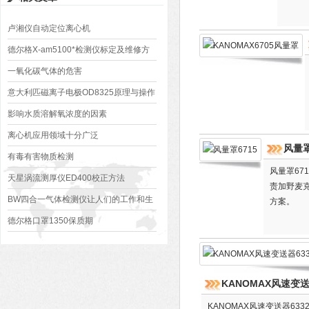
卢湘仪自动定位离心机
德尔格X-am5100*检测仪标定及维修方
法
一氧化碳气体的危害
​意大利匹磁离子电极OD8325原理与操作
说明
影响水质溶解氧浓度的因素
离心机应用领域十分广泛
风量罩
有毒有害物质检测
风量罩67
天星涡流测厚仪ED400校正方法
责加野麦克
BW四合一气体检测仪让人们的工作和生
方案。
活安全得到了预防和保障
德尔格口罩1350保质期
KANOMAX风速变送
KANOMAX风速变送器6