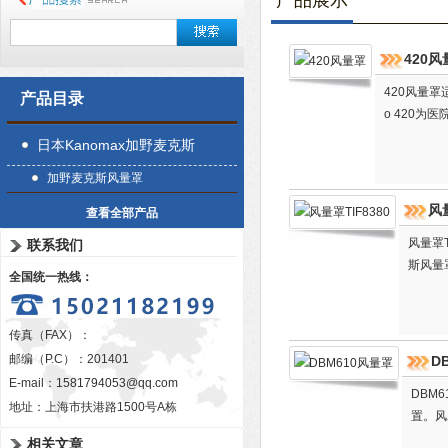
产品展示
420
420风量
产品目录
o 420
日本Kanomax加野麦克斯
加野麦克斯风量罩
风量
查看全部产品
风量罩
联系我们
斯风量
全国统一热线：
传真（FAX）：
邮编（P.C）：201401
D
E-mail：
1581794053@qq.com
DBM
地址：上海市扶港路1500号A栋
置。风
相关文章