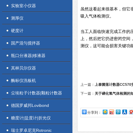
实验室小仪器
虽然这看起来很基本，但它
吸入气体检测仪。
测厚仪
硬度计
当工人面临快速完成工作的
上，然后把它扔进密闭空间
国产混匀搅拌器
测仪，这可能会损害关键功
瓶口分液器|移液器
其林贝尔仪器
酶标仪洗板机
上一篇：
上泰菌落计数器CC57
尘埃粒子计数器|颗粒计数器
下一篇：
关于磷化氢气体检测的
德国罗威邦Lovibond
分享到：
糖度计|盐度计|折光仪
瑞士罗卓尼克Rotronic