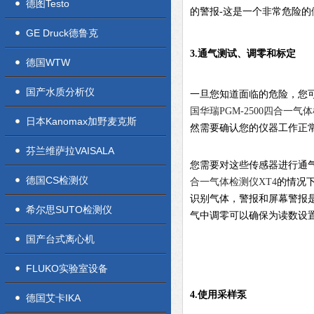
德图Testo
的警报-这是一个非常危险
GE Druck德鲁克
3.通气测试、调零和标定
德国WTW
国产水质分析仪
一旦您知道面临的危险，您
国华瑞PGM-2500四合一气
日本Kanomax加野麦克斯
然需要确认您的仪器工作正
芬兰维萨拉VAISALA
您需要对这些传感器进行通
德国CS检测仪
合一气体检测仪XT4
的情况
识别气体，警报和屏幕警报
希尔思SUTO检测仪
气中调零可以确保为读数设
国产台式离心机
FLUKO实验室设备
4.使用采样泵
德国艾卡IKA