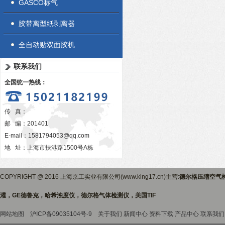
GASCO标气
胶带离型纸剥离器
全自动贴双面胶机
联系我们
全国统一热线：
传 真：
邮 编：201401
E-mail：
1581794053@qq.com
地 址：上海市扶港路1500号A栋
COPYRIGHT @ 2016 上海京工实业有限公司(www.king17.cn)主营:
德尔格压缩空气
灌，GE德鲁克，哈希浊度仪，德尔格气体检测仪，美国TIF
网站地图
沪ICP备09035104号-9
关于我们
新闻中心
资料下载
产品中心
联系我们