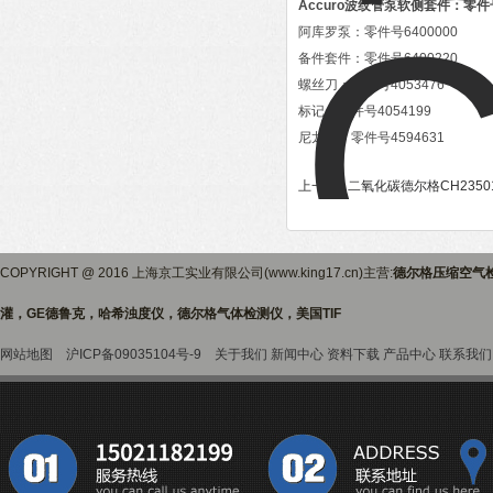
Accuro波纹管泵软侧套件：零件号
阿库罗泵：零件号6400000
备件套件：零件号6400220
螺丝刀：零件号4053476
标记：零件号4054199
尼龙袋：零件号4594631
上一篇 :
二氧化碳德尔格CH2350
COPYRIGHT @ 2016 上海京工实业有限公司(www.king17.cn)主营:
德尔格压缩空气
灌，GE德鲁克，哈希浊度仪，德尔格气体检测仪，美国TIF
网站地图
沪ICP备09035104号-9
关于我们
新闻中心
资料下载
产品中心
联系我们