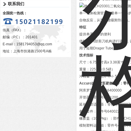
联系我们
全国统一热线：
单一气体检测管可测量单一气体
合物反应，从而导致吸附剂变色
特征
传真（FAX）：
提供单手操作的便利
邮编（P.C）：201401
借助*的内部剪刀机构进行调节，
E-mail：
1581794053@qq.com
用于短期Drager Tubes
地址：上海市扶港路1500号A栋
技术指标
尺寸：6.75英寸高x 3.38英寸宽x
重量：225克（0.5磅）
冲程量：100毫升（+/- 5％）
Accuro波纹管泵硬侧套件：零件号
阿库罗泵：零件号6400000
开管器：零件号6401200
延长软管适配器：零件号640007
备件套件：零件号6400220
橡胶盖（10 / Pkg）：部件号CH1
模制塑料运输箱：零件号405644