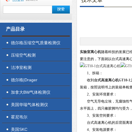
技术文章
产品目录
德尔格压缩空气质量检测仪
实验室离心机
随着科技的发展已
压缩空气检测
要注意的，下面就以台式高速离
洁净室检测
1
、拆箱：
德尔格|Drager
收到
台式高速离心机GT10-1
装箱，按照说明书上的装箱单检
加拿大BW气体检测仪
2
、安装环境要求：
空气无导电尘埃，无腐蚀性气
美国华瑞气体检测仪
水平面上，四只橡胶脚均匀受力
3
、安装空间要求：
霍尼韦尔
台式高速
离心机
的后背面离
美国SKC
4
、安装电源要求：