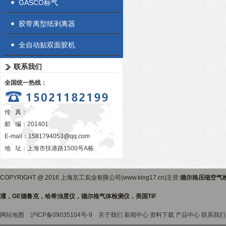
GASCO标气
胶带离型纸剥离器
全自动贴双面胶机
联系我们
全国统一热线：
传 真：
邮 编：201401
E-mail：
1581794053@qq.com
地 址：上海市扶港路1500号A栋
COPYRIGHT @ 2016 上海京工实业有限公司(www.king17.cn)主营:
德尔格压缩空气
灌，GE德鲁克，哈希浊度仪，德尔格气体检测仪，美国TIF
网站地图
沪ICP备09035104号-9
关于我们
新闻中心
资料下载
产品中心
联系我们