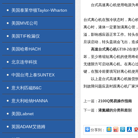
台式高速离心机使用电源为单
美国泰莱华顿Taylor-Wharton
台式离心机在预冷状态时，离心
美国MVE公司
离心时，液体一定要加满离心管
溢，影响感应器正常工作。转头
美国TIF检漏仪
旦误启动，转头盖就会飞出，造
美国哈希HACH
高速台式离心机GT10-2
在使
坏，至少将缩短离心机的使用寿
北京连华科技
无缝隙方可启动离心机。在离心
键，在预冷前要填写好离心机使
中国台湾上泰SUNTEX
以上是台式高速
离心机
验货
到故障问题应及时跟离心机厂家
意大利匹磁B&C
意大利哈纳HANNA
上一篇：
2100Q简易操作指南
下一篇：
液氮罐的分类和差别
美国Labnet
英国ADAM艾德姆
分享到：