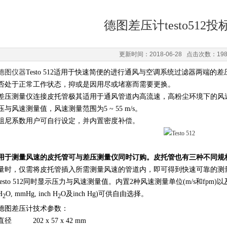
德图差压计testo512
更新时间：2018-06-28 点击次数：19
德图仪器
Testo 512适用于快速简便的进行通风与空调系统过滤器两端
否处于正常工作状态，抑或是因用尽或堵塞而需要更换。
差压测量仪连接皮托管极其适用于通风管道内高流速，高粉尘环境下的风
压与风速测量值，风速测量范围为5 ~ 55 m/s。
阻尼系数用户可自行设定，并内置密度补偿。
用于测量风速的皮托管可与差压测量仪同时订购。皮托管也有三种不同规
量时，仅需将皮托管插入所需测量风速的管道内，即可得到快速可靠的测
testo 512同时显示压力与风速测量值。内置2种风速测量单位(m/s和fpm)以及8种压力
H
O, mmHg, inch H
O及inch Hg)可供自由选择。
2
2
德图差压计技术参数：
直径
202 x 57 x 42 mm