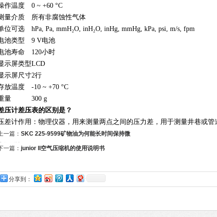
操作温度
0 ~ +60 °C
测量介质
所有非腐蚀性气体
单位可选
hPa, Pa, mmH₂O, inH₂O, inHg, mmHg, kPa, psi, m/s, fpm
电池类型
9 V电池
电池寿命
120小时
显示屏类型
LCD
显示屏尺寸
2行
存放温度
-10 ~ +70 °C
重量
300 g
差压计差压表的区别是？
压差计作用：物理仪器，用来测量两点之间的压力差，用于测量井巷或管
上一篇：
SKC 225-9599矿物油为何能长时间保持微
生物活性
下一篇：
junior II空气压缩机的使用说明书
分享到：