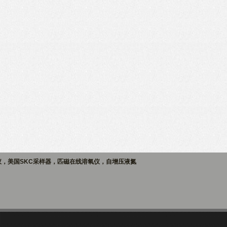
仪，美国SKC采样器，匹磁在线溶氧仪，自增压液氮