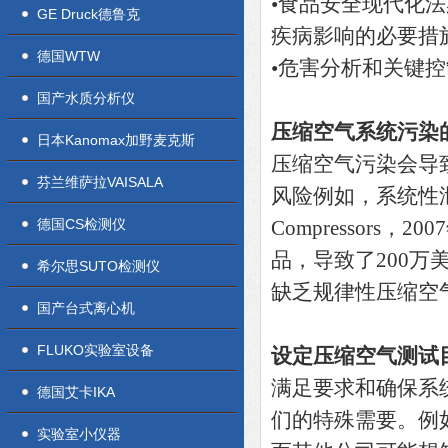
•食品安全现代化法
GE Druck德鲁克
疾病影响的必要措
德国WTW
•危害分析和关键控
国产水质分析仪
压缩空气系统污染
日本Kanomax加野麦克斯
压缩空气污染会导
芬兰维萨拉VAISALA
风险例如，系统性泄漏
德国CS检测仪
Compressors
品，导致了200万美
希尔思SUTO检测仪
缺乏规律性压缩空
国产台式离心机
FLUKO实验室设备
设定压缩空气测试
满足要求和确保系统
德国艾卡IKA
们的特殊需要。例
实验室小仪器