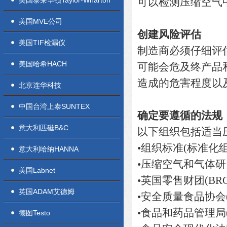
美国泰莱华顿Taylor-Wharton
可以检测压缩空气
美国MVE公司
创建风险评估
美国TIF检漏仪
制造商必须仔细评
美国哈希HACH
可能会危及终产品
造成的危害程度以
北京连华科技
中国台湾上泰SUNTEX
确定要遵循的法规
意大利匹磁B&C
以下组织包括适当
•组织标准(标准化组
意大利哈纳HANNA
•压缩空气和气体研究所
美国Labnet
•英国零售财团(BRC
英国ADAM艾德姆
•安全质量食品协会(S
•食品和药品管理局
德图Testo