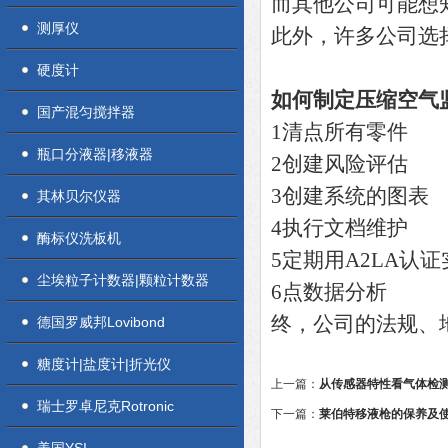
而其他公司可能想
测厚仪
此外，许多公司选
硬度计
如何制定压缩空气
国产混匀搅拌器
1清点所有零件
瓶口分液器|移液器
2创建风险评估
3创建系统的图表
其林贝尔仪器
4执行文档维护
酶标仪洗板机
5定期用A2LA认
尘埃粒子计数器|颗粒计数器
6点数据分析
终，公司的法规、
德国罗威邦Lovibond
糖度计|盐度计|折光仪
上一篇：
从传感器特性看气体检
瑞士罗卓尼克Rotronic
下一篇：
莱伯特移液枪的保养及