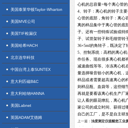
心机的总容量=每个离心管
美国泰莱华顿Taylor-Wharton
4、转子：离心机的转子主
心管的底部，角转子：离心
美国MVE公司
离的样品集中于离心管的底
子。还有一些特殊试验或特
美国TIF检漏仪
子、试管架转子和毛细管转
美国哈希HACH
36×5ml的角转子，既决
5、控制系统：高档的离心
北京连华科技
作任务。现在很多离心机都
减速曲线等等。冷冻离心机
中国台湾上泰SUNTEX
量选择噪音较小的离心机，
样品或者需要超高速离心的
意大利匹磁B&C
则样品瓶、血袋等，这些细
意大利哈纳HANNA
再就是要看该离心机生产厂
让人看的眼花缭乱，离心机
美国Labnet
家公司的成立时间、获得过
自己的工厂，是不是自主研
英国ADAM艾德姆
上一篇：
浊度测定仪提醒您工业