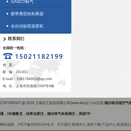
GASCO标气
胶带离型纸剥离器
全自动贴双面胶机
联系我们
全国统一热线：
传 真：
邮 编：201401
E-mail：
1581794053@qq.com
地 址：上海市扶港路1500号A栋
COPYRIGHT @ 2016 上海京工实业有限公司(www.king17.cn)主营:
德尔格压缩空气
灌，GE德鲁克，哈希浊度仪，德尔格气体检测仪，美国TIF
网站地图
沪ICP备09035104号-9
关于我们
新闻中心
资料下载
产品中心
联系我们