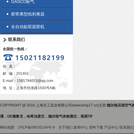
GASCO标气
胶带离型纸剥离器
全自动贴双面胶机
联系我们
全国统一热线：
传 真：
邮 编：201401
E-mail：
1581794053@qq.com
地 址：上海市扶港路1500号A栋
COPYRIGHT @ 2016 上海京工实业有限公司(www.king17.cn)主营:
德尔格压缩空气
灌，GE德鲁克，哈希浊度仪，德尔格气体检测仪，美国TIF
网站地图
沪ICP备09035104号-9
关于我们
新闻中心
资料下载
产品中心
联系我们