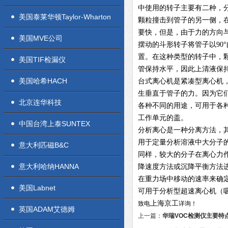
中使用的转子主要有二种，分
美国泰莱华顿Taylor-Wharton
颗粒撞击到管子的另一侧，
要快，但是，由于力的方向
美国MVE公司
摆动的斗形转子将管子以90
置。在这种类型的转子中，
美国TIF检漏仪
管保持水平，因此上清液保
美国哈希HACH
台式离心机是紧凑型离心机
生垂直于管子的力。因为它
北京连华科技
各种不同的用途，可用于各
工作单元的盖。
中国台湾上泰SUNTEX
分析离心是一种分离方法，
用于定量分析溶液中大分子
意大利匹磁B&C
同样，较大的分子在离心力
意大利哈纳HANNA
降速度方法或沉降平衡方法
在重力场中移动的速率来确
美国Labnet
可用于分析型超速离心机（
上海京工
致电
详询！
英国ADAM艾德姆
上一篇：
华瑞VOC检测仪主要特