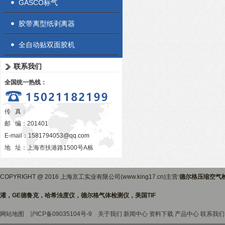
GASCO标气
胶带离型纸剥离器
全自动贴双面胶机
联系我们
全国统一热线：
传 真：
邮 编：201401
E-mail：
1581794053@qq.com
地 址：上海市扶港路1500号A栋
COPYRIGHT @ 2016 上海京工实业有限公司(www.king17.cn)主营:
德尔格压缩空气
灌，GE德鲁克，哈希浊度仪，德尔格气体检测仪，美国TIF
网站地图
沪ICP备09035104号-9
关于我们
新闻中心
资料下载
产品中心
联系我们