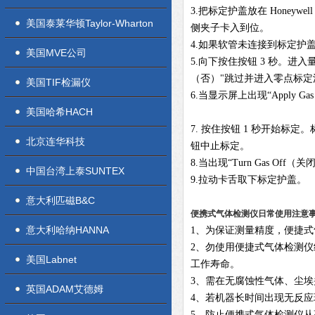
3.把标定护盖放在 Honey
美国泰莱华顿Taylor-Wharton
侧夹子卡入到位。
4.如果软管未连接到标定护
美国MVE公司
5.向下按住按钮 3 秒。进入
（否）"跳过并进入零点标
美国TIF检漏仪
6.当显示屏上出现“Appl
美国哈希HACH
7. 按住按钮 1 秒开始标定
北京连华科技
钮中止标定。
8.当出现“Turn Gas 
中国台湾上泰SUNTEX
9.拉动卡舌取下标定护盖。
意大利匹磁B&C
便携式
气体检测仪日常使用注意
意大利哈纳HANNA
1、为保证
测量
精度，便捷式
2
、勿使用便捷式气体检测仪
美国Labnet
工作寿命。
3
、需在无腐蚀性气体、尘埃
英国ADAM艾德姆
4
、若机器长时间出现无反应
5
、防止便携式气体检测仪从