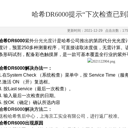
哈希DR6000提示“下次检查已
更新时间：2021-12-29 点击次数：17
哈希DR6000
紫外
分光光度计
是哈希公司推出的第四代分光光度
度计，预置250多种测量程序，可直接读取浓度值，无需计算。
条形码试剂，配备彩色触摸屏，是一款可基本覆盖全行业的紫外
哈希DR6000
解决办法一：
1.在System Check （系统检查）菜单中，按 Service Time
2.激活 ON （开）复选框。
3. 按Last service（最后一次检查）。
4. 输入最后一次检查的日期。
5. 按OK（确定）确认所选内容
哈希DR6000解决方法二：
送检哈希售后中心，上海京工实业有限公司，进行返厂校准。
哈希DR6000
出现原因