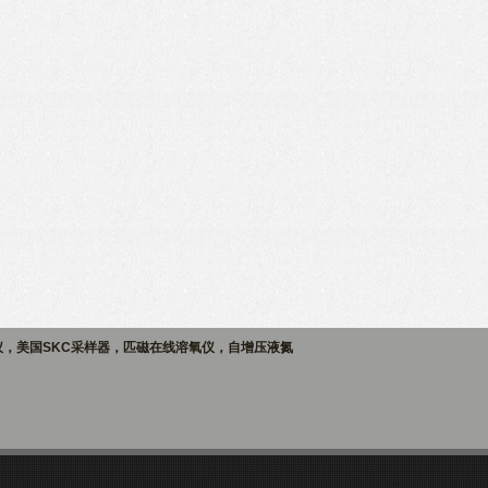
仪，美国SKC采样器，匹磁在线溶氧仪，自增压液氮