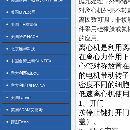
美国泰莱华顿Taylor-Wharton
抛光处理，外部结
对离心机外壳不转
美国MVE公司
离因数可调，非接
美国TIF检漏仪
件采用硅橡胶或氟
美国哈希HACH
的应用。
离心机是利用离
北京连华科技
在离心力作用下
中国台湾上泰SUNTEX
心管对称放置在
意大利匹磁B&C
的电机带动转子
密度不同的细胞
意大利哈纳HANNA
低速离心机使用
美国Labnet
1、开门
英国ADAM艾德姆
按停止键打开门
盖）。
德图Testo