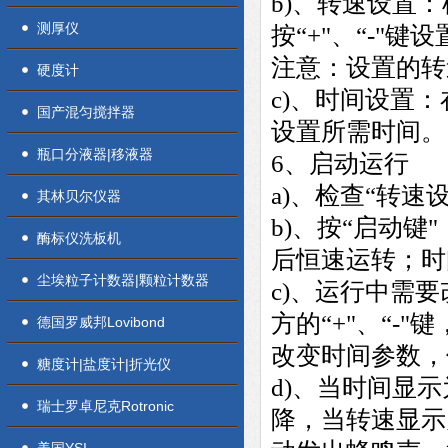
b)、转速设置
测厚仪
按“+"、“-"
注意：设置的转
硬度计
c)、时间设置：
国产混匀搅拌器
设置所需时间。
瓶口分液器|移液器
6、启动运行
a)、检查“转速
其林贝尔仪器
b)、按“启动
酶标仪洗板机
后恒速运转；时
尘埃粒子计数器|颗粒计数器
c)、运行中需
方的“+"、“-
德国罗威邦Lovibond
改变时间参数，
糖度计|盐度计|折光仪
d)、当时间显
瑞士罗卓尼克Rotronic
降，当转速显示