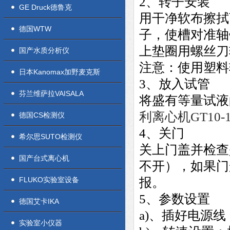
2、转子安装
GE Druck德鲁克
用干净软布擦拭
德国WTW
子，使槽对准轴
上垫圈用螺丝刀
国产水质分析仪
注意：使用塑料
日本Kanomax加野麦克斯
3、放入试管
芬兰维萨拉VAISALA
将盛有等量试液
利离心机GT10-
德国CS检测仪
4、关门
希尔思SUTO检测仪
关上门盖并检查
国产台式离心机
不开），如果门
FLUKO实验室设备
报。
5、参数设置
德国艾卡IKA
a)、插好电源
实验室小仪器