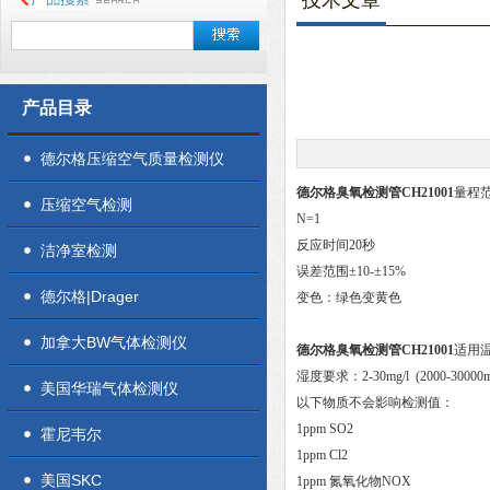
技术文章
产品目录
德尔格压缩空气质量检测仪
德尔格臭氧检测管CH21001
量程范围
压缩空气检测
N=1
反应时间20秒
洁净室检测
误差范围±10-±15%
德尔格|Drager
变色：绿色变黄色
加拿大BW气体检测仪
德尔格臭氧检测管CH21001
适用温
湿度要求：2-30mg/l (2000-30000m
美国华瑞气体检测仪
以下物质不会影响检测值：
1ppm SO2
霍尼韦尔
1ppm Cl2
美国SKC
1ppm 氮氧化物NOX