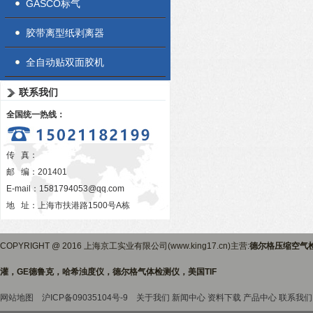
GASCO标气
胶带离型纸剥离器
全自动贴双面胶机
联系我们
全国统一热线：
传 真：
邮 编：201401
E-mail：
1581794053@qq.com
地 址：上海市扶港路1500号A栋
COPYRIGHT @ 2016 上海京工实业有限公司(www.king17.cn)主营:
德尔格压缩空气
灌，GE德鲁克，哈希浊度仪，德尔格气体检测仪，美国TIF
网站地图
沪ICP备09035104号-9
关于我们
新闻中心
资料下载
产品中心
联系我们