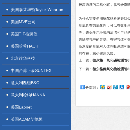
较高浓度的二氧化碳，氯气会影
美国泰莱华顿Taylor-Wharton
为什么需要使用
德尔格检测管
CH
美国MVE公司
臭氧具有强氧化性，可以有效地
等，确保生产环境的清洁和产品
美国TIF检漏仪
去除空气中的异味、有害气体和
美国哈希HACH
高浓度的臭氧对人体呼吸系统和
的存在，减少健康风险。
北京连华科技
上一篇：
德尔格一氧化碳检测管67
下一篇：
德尔格氮氧化物检测管81
中国台湾上泰SUNTEX
意大利匹磁B&C
分享到：
意大利哈纳HANNA
美国Labnet
英国ADAM艾德姆