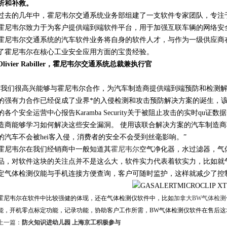
析和补救。
过去的几年中，霍尼韦尔交通系统业务部组建了一支软件专家团队，专注
霍尼韦尔致力于为客户提供端到端软件平台，用于加强互联车辆的网络安
霍尼韦尔交通系统的汽车软件业务将自身的软件人才，与作为一级供应商
了霍尼韦尔在核心工业安全应用方面的宝贵经验。
Olivier Rabiller，霍尼韦尔交通系统总裁兼执行官
“我们很高兴能够与霍尼韦尔合作，为汽车制造商提供端到端预防和检测解决方案。 
的强有力合作已经促成了业界*的入侵检测和攻击预防解决方案的诞生，该
的各个安全运营中心报告Karamba Security关于被阻止攻击的实时qu
造商能够学习如何解决这些安全漏洞。 使用该联合解决方案的汽车制造
的汽车不会被hei客入侵，消费者的安全不会受到丝毫影响。”
霍尼韦尔在我们经销商中一般知道其
霍尼韦尔
空气净化器，水过滤器，气
品，对软件这块的关注点并不是这么大，软件实力代表着软实力，比如就
定气体检测仪能与手机连接方便查询，客户可随时监护，这样就减少了控
霍尼韦尔在软件中比较强健的体现，还在气体检测仪软件中，比如
加拿大BW气体检测
能，开机零点标定功能，记录功能，协助客户工作所需，BW气体检测仪软件在售后这
上一篇：
防火知识进幼儿园 上海京工积极参与