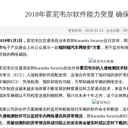
2018年霍尼韦尔软件能力突显 
更新时间：2018-01-23 点击次数：99
2018年1月2日，
霍尼韦尔交通系统业务部和Karamba Security近日宣
费电子产品展会上向公众展示一款
端到端汽车网络安*方案
，用于监控和
导致的网络威胁。
霍尼韦尔交通系统和Karamba Security的合作将
霍尼韦尔的入侵检测技术软
控单元（ECU）入侵检测软件搭配使用。这项合作突显了端对端的保护
车辆的ECU，凭借检测、预防和报告功能，可帮助确保车辆的网络安全。
汽车制造业越来越多地倚重不断发展的蜂窝通信和卫星通讯技术，来提升
成的车辆都以不同程度连接到物联网。预计在未来十年之内，这个比例将超
两家公司的合作方案能够实时监控和检验现代车辆的软件命令和数据，这
入侵检测软件可以监控车内网络通讯和异常情况
，而Karamba Secur
击。
而被侦测到的异常情况和成功阻止的攻击将会被实时或以定时下载的