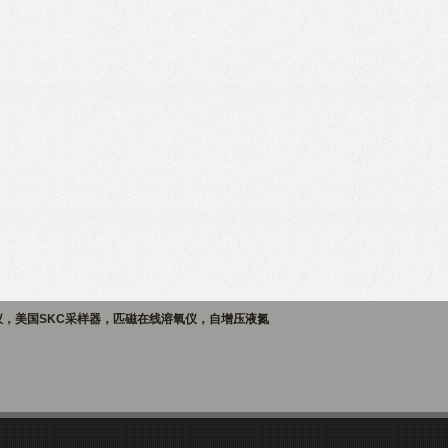
仪，美国SKC采样器，匹磁在线溶氧仪，自增压液氮