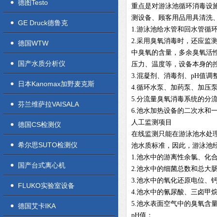
德图Testo
重点是对游泳池循环消毒设
测设备、顾客用品用具清洗
GE Druck德鲁克
1.游泳池给水管和回水管循
2.采用臭氧消毒时，还应
德国WTW
中臭氧的含量，多余臭氧活
国产水质分析仪
压力、温度等，设备本身的
3.混凝剂、消毒剂、pH值
日本Kanomax加野麦克斯
4.循环水泵、加药泵、加压
5.分流量臭氧消毒系统的
芬兰维萨拉VAISALA
6.池水加热设备的二次水和
人工监测项目
德国CS检测仪
在线监测只能在游泳池水处
希尔思SUTO检测仪
池水质标准，因此，游泳池
1.池水中的游离性余氯、化
国产台式离心机
2.池水中的细菌总数和总大
3.池水中的氧化还原电位、
FLUKO实验室设备
4.池水中的氰尿酸、三卤甲
5.池水表面空气中的臭氧含
德国艾卡IKA
pH值：