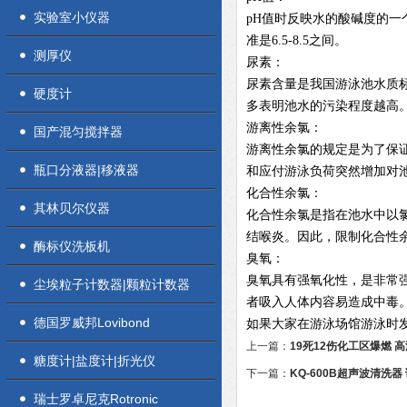
实验室小仪器
pH值时反映水的酸碱度的一
准是6.5-8.5之间。
测厚仪
尿素：
尿素含量是我国游泳池水质
硬度计
多表明池水的污染程度越高
游离性余氯：
国产混匀搅拌器
游离性余氯的规定是为了保
瓶口分液器|移液器
和应付游泳负荷突然增加对
化合性余氯：
其林贝尔仪器
化合性余氯是指在池水中以
结喉炎。因此，限制化合性
酶标仪洗板机
臭氧：
臭氧具有强氧化性，是非常
尘埃粒子计数器|颗粒计数器
者吸入人体内容易造成中毒。
德国罗威邦Lovibond
如果大家在游泳场馆游泳时发
上一篇：
19死12伤化工区爆燃 
糖度计|盐度计|折光仪
下一篇：
KQ-600B超声波清洗
瑞士罗卓尼克Rotronic