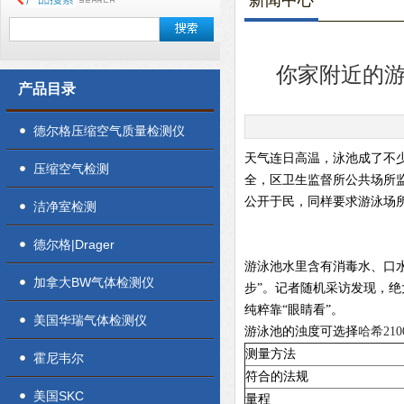
新闻中心
你家附近的游
产品目录
德尔格压缩空气质量检测仪
天气连日高温，泳池成了不
压缩空气检测
全，区卫生监督所公共场所
公开于民，同样要求游泳场
洁净室检测
德尔格|Drager
游泳池水里含有消毒水、口
加拿大BW气体检测仪
步”。记者随机采访发现，
纯粹靠“眼睛看”。
美国华瑞气体检测仪
游泳池的浊度可选择
哈希2100
测量方法
霍尼韦尔
符合的法规
美国SKC
量程