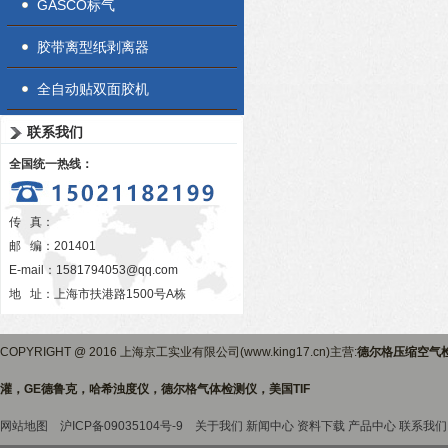
GASCO标气
胶带离型纸剥离器
全自动贴双面胶机
联系我们
全国统一热线：
传 真：
邮 编：201401
E-mail：
1581794053@qq.com
地 址：上海市扶港路1500号A栋
COPYRIGHT @ 2016 上海京工实业有限公司(www.king17.cn)主营:
德尔格压缩空气
灌，GE德鲁克，哈希浊度仪，德尔格气体检测仪，美国TIF
网站地图
沪ICP备09035104号-9
关于我们
新闻中心
资料下载
产品中心
联系我们