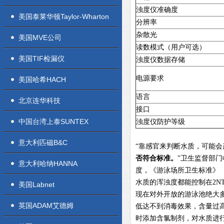
浊度仪准确度
美国泰莱华顿Taylor-Wharton
分辨率
杂散光
美国MVE公司
读数模式（用户可选）
美国TIF检漏仪
浊度仪数据存储
电源要求
美国哈希HACH
语言
北京连华科技
接口
中国台湾上泰SUNTEX
浊度仪防护等级
意大利匹磁B&C
“靠感官来判断水质，可能会
否符合标准。
”卫生监督部
意大利哈纳HANNA
度，《游泳场所卫生标准》（G
水质的浑浊度都能控制在2N
美国Labnet
现在对外开放的游泳池绝大多数
英国ADAM艾德姆
低达不到消毒效果，含量过高
时添加含氯制剂，对水质进