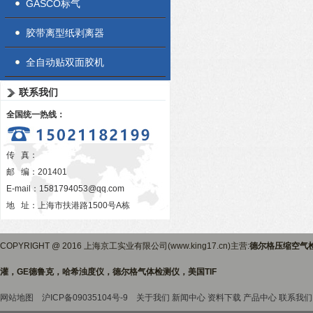
GASCO标气
胶带离型纸剥离器
全自动贴双面胶机
联系我们
全国统一热线：
传 真：
邮 编：201401
E-mail：
1581794053@qq.com
地 址：上海市扶港路1500号A栋
COPYRIGHT @ 2016 上海京工实业有限公司(www.king17.cn)主营:
德尔格压缩空气
灌，GE德鲁克，哈希浊度仪，德尔格气体检测仪，美国TIF
网站地图
沪ICP备09035104号-9
关于我们
新闻中心
资料下载
产品中心
联系我们