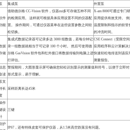
泵
集成泵
外置泵
借助德尔格 CC-Vision 软件，仪器zui多可存储五种不同
X-am 8000可通
软件
的检测应用。 这样就可根据具体应用设置不同的仪器配
应用提供有效支持。 
功能
置。 操作期间，可通过仪器菜单在这些设置参数之间轻
温度限制和指示的软管
松切换。
的冲洗时间。
集成式数据记录器可记录多达 3000 组数值，若每分钟记
CSE Connect（受限空
数据
录一组数据就相当于可记录 100 个小时。 然后可使用德
应用程序和云计算解决
存储
尔格 GasVision 软件包和红外接口将数据传输到电脑上进
快速轻松地传送到该应
行评估。
测量报告。
信息
警报期间，大图形显示屏可确保您轻松识别显示的测量值和符号，以便于立即对
取读
形式显示，易于理解。
泵支
持长
采样距离长达45米
度
操作
键设
三键
计
防护
IP67，还有特殊皮套可保护仪器，从1.5米高空跌落没有问题。