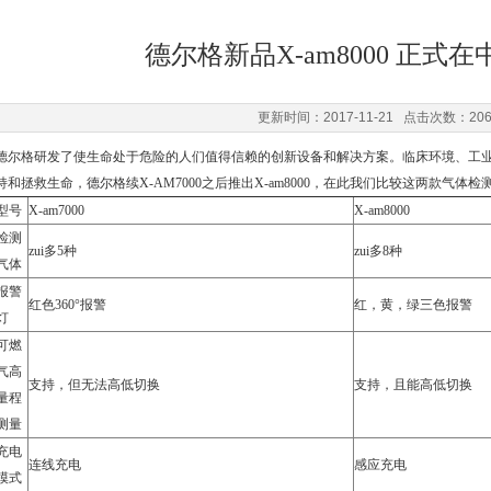
德尔格新品X-am8000 正式
更新时间：2017-11-21 点击次数：20
德尔格研发了使生命处于危险的人们值得信赖的创新设备和解决方案。临床环境、工业、
持和拯救生命，
德尔格
续X-AM7000之后推出X-am8000，在此我们比较这两款气
型号
X-am7000
X-am8000
检测
zui多5种
zui多8种
气体
报警
红色360°报警
红，黄，绿三色报警
灯
可燃
气高
支持，但无法高低切换
支持，且能高低切换
量程
测量
充电
连线充电
感应充电
模式