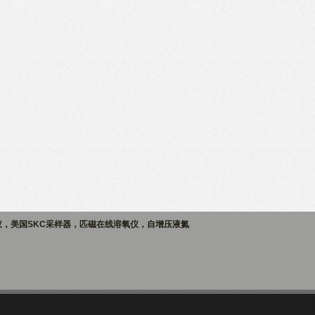
仪，美国SKC采样器，匹磁在线溶氧仪，自增压液氮