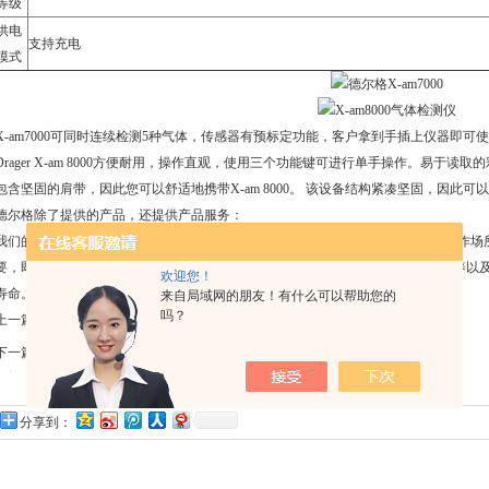
等级
供电
支持充电
模式
X-am7000可同时连续检测5种气体，传感器有预标定功能，客户拿到手插上仪器即可
Drager X-am 8000方便耐用，操作直观，使用三个功能键可进行单手操作。易于
包含坚固的肩带，因此您可以舒适地携带X-am 8000。 该设备结构紧凑坚固，因此可以
德尔格除了提供的产品，还提供产品服务：
我们的产品服务可通过不同的服务包括提供支持-在我们工作车间或直接在您的工作场
要，即使处于商业考虑，谨慎进行维护和保养也非常必要，预防性检查，持续保养以
欢迎您！
寿命。
来自局域网的朋友！有什么可以帮助您的
吗？
上一篇：
意大利B&C推出高浊度和悬浮物探头
TU8355
下一篇：
Kanomax出新品啦!尘埃粒子计数器3886升
级换代成3889
分享到：