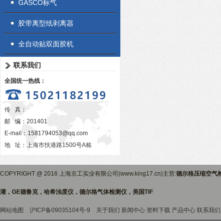
GASCO标气
胶带离型纸剥离器
全自动贴双面胶机
联系我们
全国统一热线：
传 真：
邮 编：201401
E-mail：
1581794053@qq.com
地 址：上海市扶港路1500号A栋
COPYRIGHT @ 2016 上海京工实业有限公司(www.king17.cn)主营:
德尔格压缩空气
灌，GE德鲁克，哈希浊度仪，德尔格气体检测仪，美国TIF
网站地图
沪ICP备09035104号-9
关于我们
新闻中心
资料下载
产品中心
联系我们