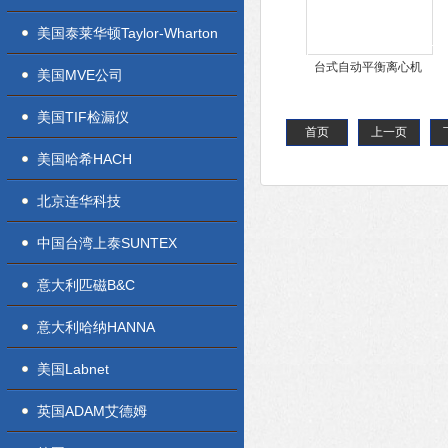
美国泰莱华顿Taylor-Wharton
台式自动平衡离心机
美国MVE公司
6K-D
美国TIF检漏仪
首页
上一页
美国哈希HACH
北京连华科技
中国台湾上泰SUNTEX
意大利匹磁B&C
意大利哈纳HANNA
美国Labnet
英国ADAM艾德姆