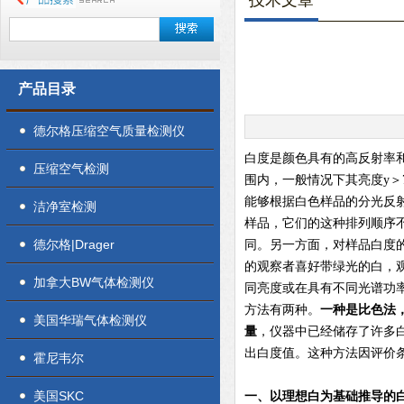
技术文章
产品目录
德尔格压缩空气质量检测仪
白度是颜色具有的高反射率和低
压缩空气检测
围内，一般情况下其亮度y＞7
能够根据白色样品的分光反
洁净室检测
样品，它们的这种排列顺序
德尔格|Drager
同。另一方面，对样品白度
的观察者喜好带绿光的白，
加拿大BW气体检测仪
同亮度或在具有不同光谱功
方法有两种。
一种是比色法
美国华瑞气体检测仪
量
，仪器中已经储存了许多
出白度值。这种方法因评价
霍尼韦尔
美国SKC
一、以理想白为基础推导的