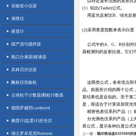
以特定波长范围的反射比及
实验室小仪器
(1）铝比(Taube)公式。
用蓝光反射比B、绿光反射
测厚仪
(2)采用黄度指数来表示白
硬度计
国产混匀搅拌器
公式中的A、G、B分别对
器检测到的反射比值。它们
瓶口分液器|移液器
其林贝尔仪器
酶标仪洗板机
这两类公式，各有优点和不
品。前面所介绍的两个公式
尘埃粒子计数器|颗粒计数器
算结果也是近似的。至于第
是，很适合于计算添加荧光
德国罗威邦Lovibond
精密色差仪系列产品（）能显
分光测色仪系列产品（上海京工便
糖度计|盐度计|折光仪
算公式，显示各种白度公式
瑞士罗卓尼克Rotronic
上一篇：
德尔格油盒8103560