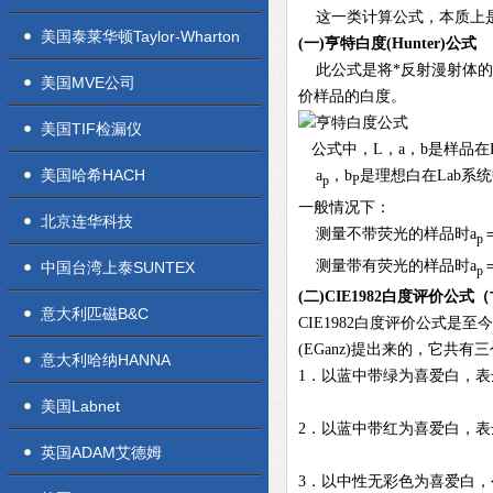
这一类计算公式，本质上是
美国泰莱华顿Taylor-Wharton
(
一)
亨特白度(Hunter)公式
此公式是将*反射漫射体的
美国MVE公司
价样品的白度。
美国TIF检漏仪
公式中，L，a，b是样品在
美国哈希HACH
a
，b
是理想白在Lab系
p
P
一般情况下：
北京连华科技
测量不带荧光的样品时a
＝
p
测量带有荧光的样品时a
＝
中国台湾上泰SUNTEX
p
(
二)CIE1982
白度评价公式（
意大利匹磁B&C
CIE1982白度评价公式
(EGanz)提出来的，它共有
意大利哈纳HANNA
1．以蓝中带绿为喜爱白，表
美国Labnet
2．以蓝中带红为喜爱白，表
英国ADAM艾德姆
3．以中性无彩色为喜爱白，