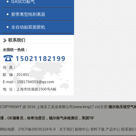
GASCO标气
胶带离型纸剥离器
全自动贴双面胶机
联系我们
全国统一热线：
传 真：
邮 编：201401
E-mail：
1581794053@qq.com
地 址：上海市扶港路1500号A栋
COPYRIGHT @ 2016 上海京工实业有限公司(www.king17.cn)主营:
德尔格压缩空气
灌，GE德鲁克，哈希浊度仪，德尔格气体检测仪，美国TIF
网站地图
沪ICP备09035104号-9
关于我们
新闻中心
资料下载
产品中心
联系我们