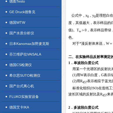
德图Testo
GE Druck德鲁克
公式中，x
，y
是理想白在
0
0
德国WTW
度，其值越大，表示样品的
值)。T
＞0，表示样品带绿
w
国产水质分析仪
色。
对于*漫反射体来说，W＝1
日本Kanomax加野麦克斯
芬兰维萨拉VAISALA
二、在实验样品反射率测定
1
．单波段白度公式
德国CS检测仪
用某一个光谱区的反射比来
(1)用W表示白度，G表
希尔思SUTO检测仪
(2)用R
表示相应于蓝光
457
国产台式离心机
标准化组织(ISO)在造纸工业
波长区域的反射比及R
来
457
FLUKO实验室设备
德国艾卡IKA
2
．多波段白度公式