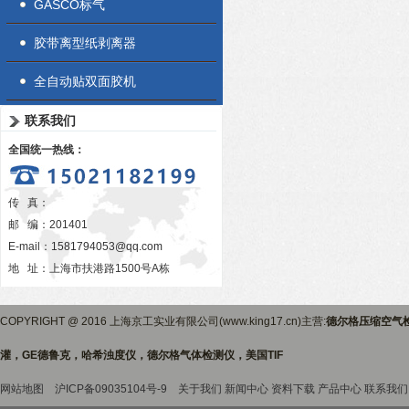
GASCO标气
胶带离型纸剥离器
全自动贴双面胶机
联系我们
全国统一热线：
传 真：
邮 编：201401
E-mail：
1581794053@qq.com
地 址：上海市扶港路1500号A栋
COPYRIGHT @ 2016 上海京工实业有限公司(www.king17.cn)主营:
德尔格压缩空气
灌，GE德鲁克，哈希浊度仪，德尔格气体检测仪，美国TIF
网站地图
沪ICP备09035104号-9
关于我们
新闻中心
资料下载
产品中心
联系我们