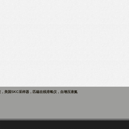
仪，美国SKC采样器，匹磁在线溶氧仪，自增压液氮