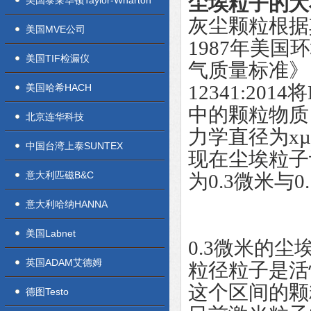
尘埃粒子的大
美国泰莱华顿Taylor-Wharton
灰尘颗粒根据
美国MVE公司
1987年美
美国TIF检漏仪
气质量标准》
12341:2
美国哈希HACH
中的颗粒物质
北京连华科技
力学直径为x
中国台湾上泰SUNTEX
现在
尘埃粒子
意大利匹磁B&C
为0.3微米与
意大利哈纳HANNA
美国Labnet
0.3微米的
英国ADAM艾德姆
粒径粒子是活
这个区间的颗
德图Testo