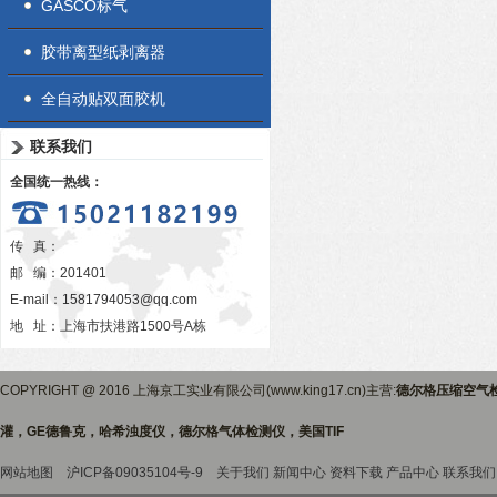
GASCO标气
胶带离型纸剥离器
全自动贴双面胶机
联系我们
全国统一热线：
传 真：
邮 编：201401
E-mail：
1581794053@qq.com
地 址：上海市扶港路1500号A栋
COPYRIGHT @ 2016 上海京工实业有限公司(www.king17.cn)主营:
德尔格压缩空气
灌，GE德鲁克，哈希浊度仪，德尔格气体检测仪，美国TIF
网站地图
沪ICP备09035104号-9
关于我们
新闻中心
资料下载
产品中心
联系我们