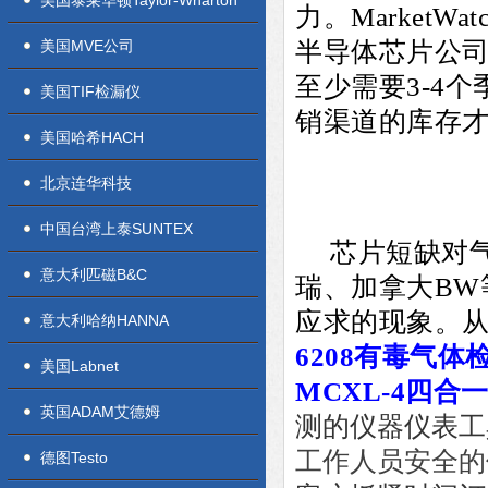
美国泰莱华顿Taylor-Wharton
力。Market
美国MVE公司
半导体芯片公司
至少需要3-4
美国TIF检漏仪
销渠道的库存
美国哈希HACH
北京连华科技
中国台湾上泰SUNTEX
芯片短缺对
意大利匹磁B&C
瑞、加拿大BW
应求的现象。
意大利哈纳HANNA
6208有毒气体
美国Labnet
MCXL-4四合
英国ADAM艾德姆
测的仪器仪表工
工作人员安全的
德图Testo